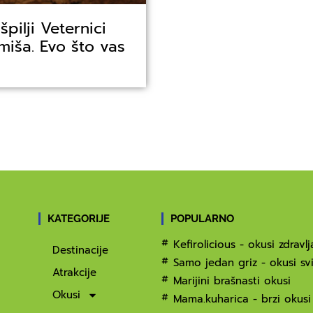
ilji Veternici
iša. Evo što vas
KATEGORIJE
POPULARNO
Kefirolicious - okusi zdravlj
Destinacije
Samo jedan griz - okusi svi
Atrakcije
Marijini brašnasti okusi
Okusi
Mama.kuharica - brzi okusi