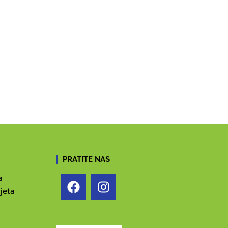
PRATITE NAS
a
jeta