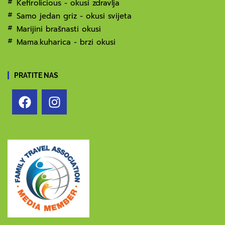
Kefirolicious - okusi zdravlja
Samo jedan griz - okusi svijeta
Marijini brašnasti okusi
Mama.kuharica - brzi okusi
PRATITE NAS