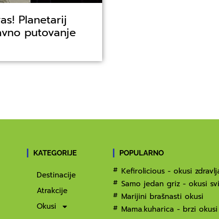
vas! Planetarij
avno putovanje
KATEGORIJE
POPULARNO
Kefirolicious - okusi zdravlj
Destinacije
Samo jedan griz - okusi svi
Atrakcije
Marijini brašnasti okusi
Okusi
Mama.kuharica - brzi okusi