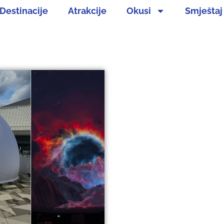
Destinacije
Atrakcije
Okusi
Smještaj