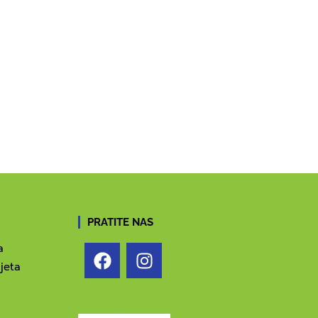
PRATITE NAS
a
jeta