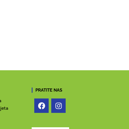
PRATITE NAS
a
jeta