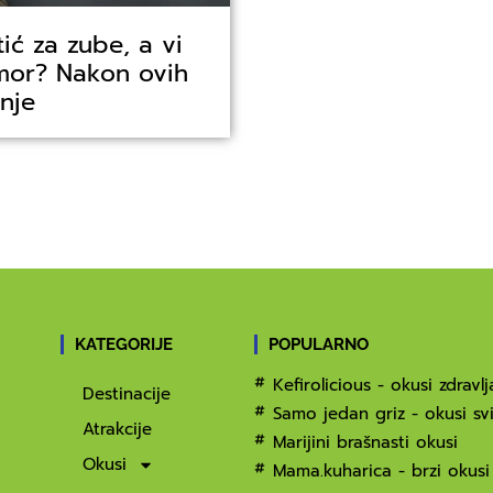
tić za zube, a vi
dmor? Nakon ovih
enje
KATEGORIJE
POPULARNO
Kefirolicious - okusi zdravlj
Destinacije
Samo jedan griz - okusi svi
Atrakcije
Marijini brašnasti okusi
Okusi
Mama.kuharica - brzi okusi