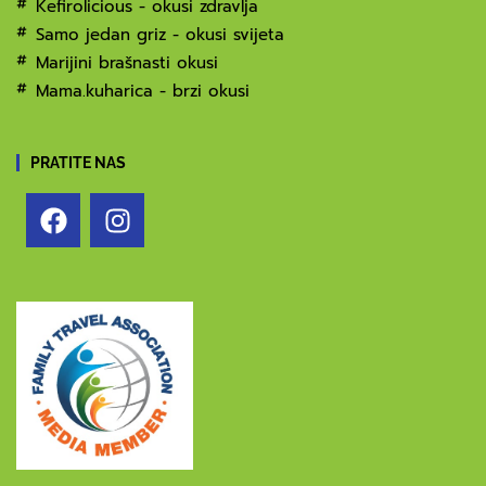
Kefirolicious - okusi zdravlja
Samo jedan griz - okusi svijeta
Marijini brašnasti okusi
Mama.kuharica - brzi okusi
PRATITE NAS