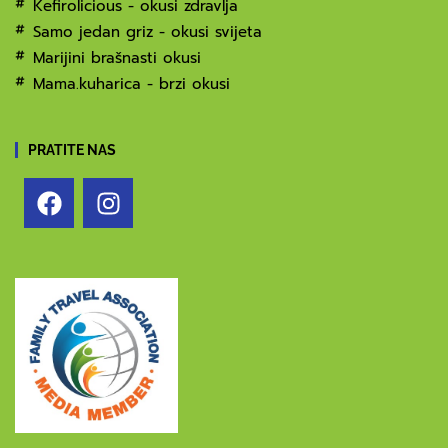
Kefirolicious - okusi zdravlja
Samo jedan griz - okusi svijeta
Marijini brašnasti okusi
Mama.kuharica - brzi okusi
PRATITE NAS