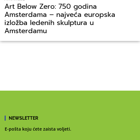
Art Below Zero: 750 godina
Amsterdama – najveća europska
izložba ledenih skulptura u
Amsterdamu
NEWSLETTER
E-pošta koju ćete zaista voljeti.