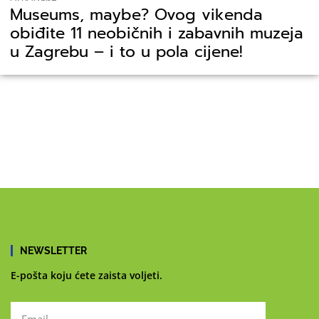
Museums, maybe? Ovog vikenda
obiđite 11 neobičnih i zabavnih muzeja
u Zagrebu – i to u pola cijene!
NEWSLETTER
E-pošta koju ćete zaista voljeti.