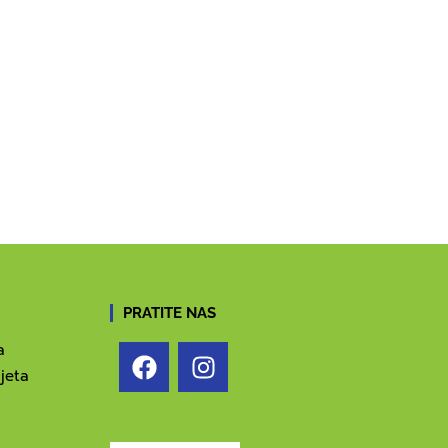
PRATITE NAS
a
jeta