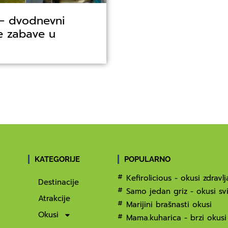
 – dvodnevni
ke zabave u
KATEGORIJE
POPULARNO
Kefirolicious - okusi zdravlj
Destinacije
Samo jedan griz - okusi svi
Atrakcije
Marijini brašnasti okusi
Okusi
Mama.kuharica - brzi okusi