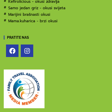
Kefirolicious - okusi zdravlja
Samo jedan griz - okusi svijeta
Marijini brašnasti okusi
Mama.kuharica - brzi okusi
PRATITE NAS