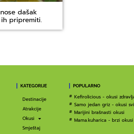
unose dašak
ih pripremiti.
KATEGORIJE
POPULARNO
Kefirolicious - okusi zdravlj
Destinacije
Samo jedan griz - okusi svi
Atrakcije
Marijini brašnasti okusi
Okusi
Mama.kuharica - brzi okusi
Smještaj