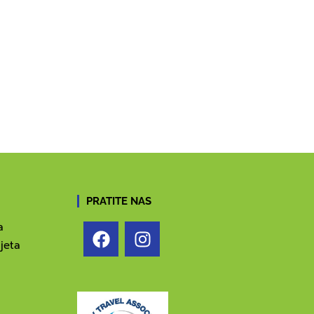
PRATITE NAS
a
jeta