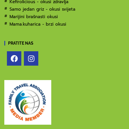
Kefirolicious - okusi zdravlja
Samo jedan griz - okusi svijeta
Marijini brašnasti okusi
Mama.kuharica - brzi okusi
PRATITE NAS