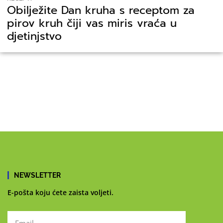
Obilježite Dan kruha s receptom za
pirov kruh čiji vas miris vraća u
djetinjstvo
NEWSLETTER
E-pošta koju ćete zaista voljeti.