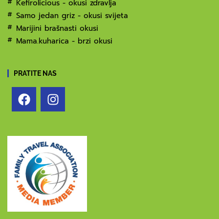
Kefirolicious - okusi zdravlja
Samo jedan griz - okusi svijeta
Marijini brašnasti okusi
Mama.kuharica - brzi okusi
PRATITE NAS