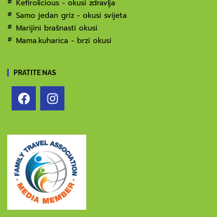
Kefirolicious - okusi zdravlja
Samo jedan griz - okusi svijeta
Marijini brašnasti okusi
Mama.kuharica - brzi okusi
PRATITE NAS