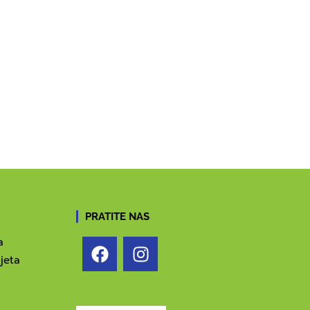
PRATITE NAS
a
jeta