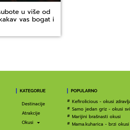
subote u više od
 kakav vas bogat i
KATEGORIJE
POPULARNO
Kefirolicious - okusi zdravlj
Destinacije
Samo jedan griz - okusi svi
Atrakcije
Marijini brašnasti okusi
Okusi
Mama.kuharica - brzi okusi