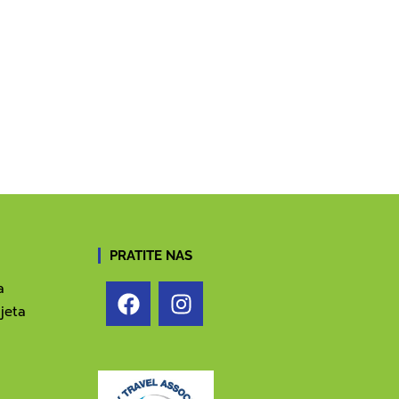
PRATITE NAS
a
jeta