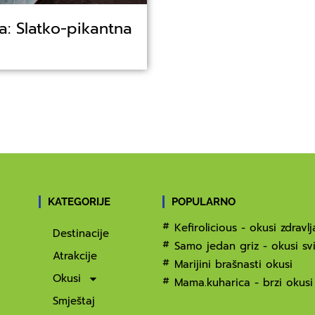
: Slatko-pikantna
KATEGORIJE
POPULARNO
Kefirolicious - okusi zdravlj
Destinacije
Samo jedan griz - okusi svi
Atrakcije
Marijini brašnasti okusi
Okusi
Mama.kuharica - brzi okusi
Smještaj