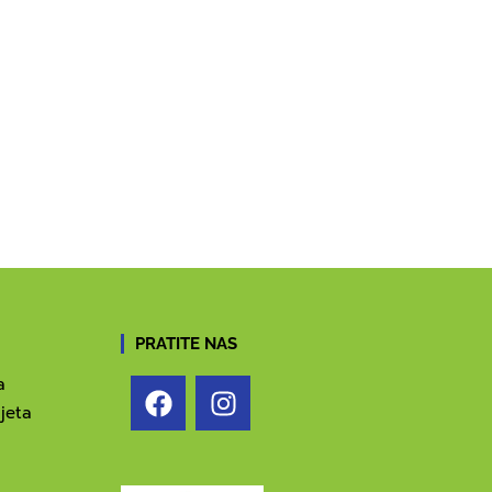
PRATITE NAS
a
jeta