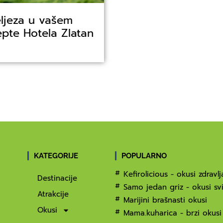
eljeza u vašem
pte Hotela Zlatan
KATEGORIJE
POPULARNO
Kefirolicious - okusi zdravlj
Destinacije
Samo jedan griz - okusi svi
Atrakcije
Marijini brašnasti okusi
Okusi
Mama.kuharica - brzi okusi