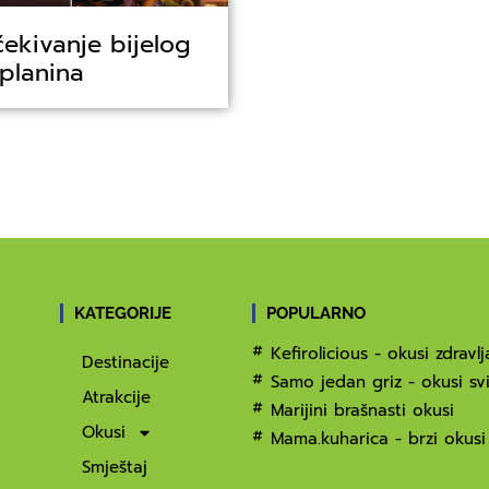
čekivanje bijelog
 planina
KATEGORIJE
POPULARNO
Kefirolicious - okusi zdravlj
Destinacije
Samo jedan griz - okusi svi
Atrakcije
Marijini brašnasti okusi
Okusi
Mama.kuharica - brzi okusi
Smještaj