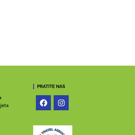
PRATITE NAS
a
jeta