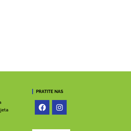
PRATITE NAS
a
jeta