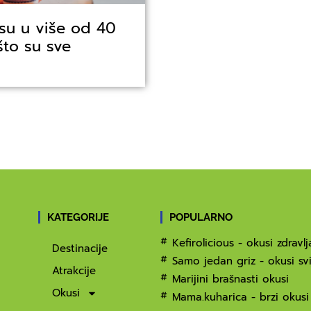
 su u više od 40
što su sve
KATEGORIJE
POPULARNO
Kefirolicious - okusi zdravlj
Destinacije
Samo jedan griz - okusi svi
Atrakcije
Marijini brašnasti okusi
Okusi
Mama.kuharica - brzi okusi