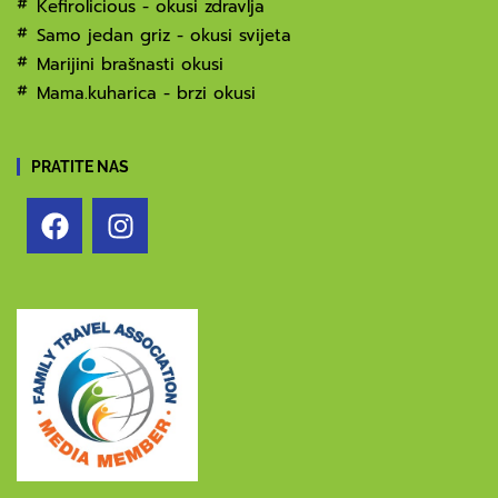
Kefirolicious - okusi zdravlja
Samo jedan griz - okusi svijeta
Marijini brašnasti okusi
Mama.kuharica - brzi okusi
PRATITE NAS