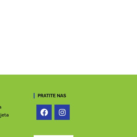
PRATITE NAS
a
jeta