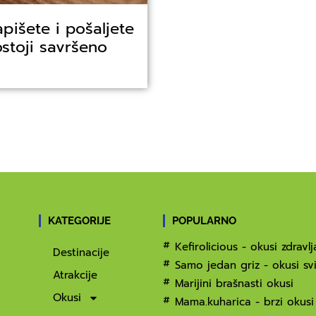
apišete i pošaljete
stoji savršeno
KATEGORIJE
POPULARNO
Kefirolicious - okusi zdravlj
Destinacije
Samo jedan griz - okusi svi
Atrakcije
Marijini brašnasti okusi
Okusi
Mama.kuharica - brzi okusi