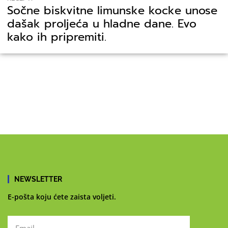
Sočne biskvitne limunske kocke unose
dašak proljeća u hladne dane. Evo
kako ih pripremiti.
NEWSLETTER
E-pošta koju ćete zaista voljeti.