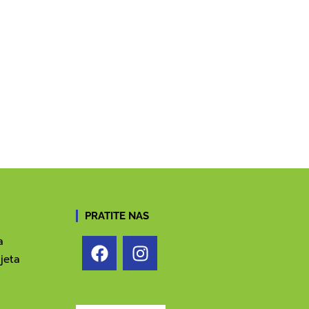
PRATITE NAS
a
jeta