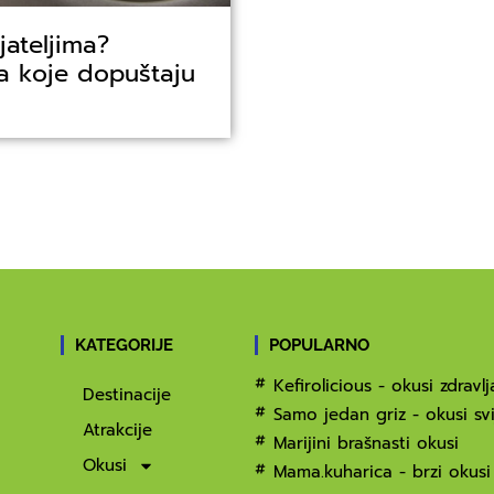
jateljima?
a koje dopuštaju
KATEGORIJE
POPULARNO
Kefirolicious - okusi zdravlj
Destinacije
Samo jedan griz - okusi svi
Atrakcije
Marijini brašnasti okusi
Okusi
Mama.kuharica - brzi okusi