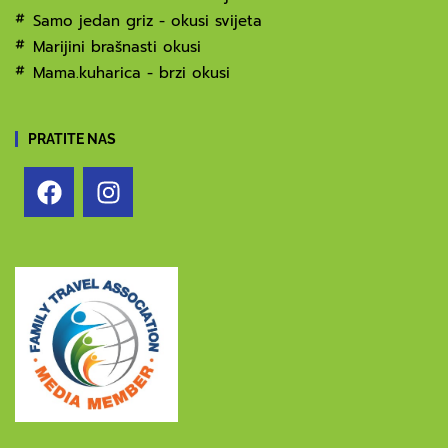
Samo jedan griz - okusi svijeta
Marijini brašnasti okusi
Mama.kuharica - brzi okusi
PRATITE NAS