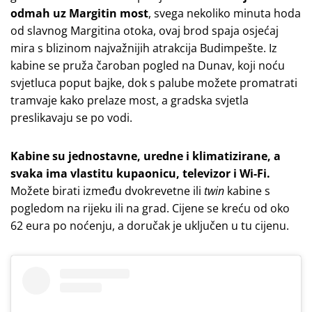
odmah uz Margitin most
, svega nekoliko minuta hoda
od slavnog Margitina otoka, ovaj brod spaja osjećaj
mira s blizinom najvažnijih atrakcija Budimpešte. Iz
kabine se pruža čaroban pogled na Dunav, koji noću
svjetluca poput bajke, dok s palube možete promatrati
tramvaje kako prelaze most, a gradska svjetla
preslikavaju se po vodi.
Kabine su jednostavne, uredne i klimatizirane, a
svaka ima vlastitu kupaonicu, televizor i Wi-Fi.
Možete birati između dvokrevetne ili
twin
kabine s
pogledom na rijeku ili na grad. Cijene se kreću od oko
62 eura po noćenju, a doručak je uključen u tu cijenu.