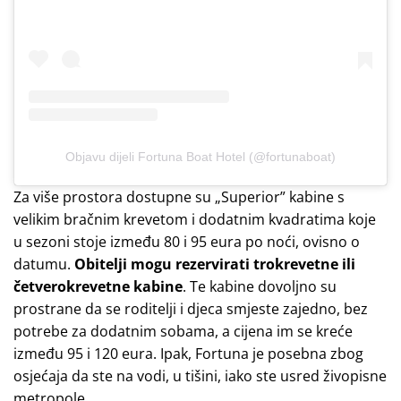
Objavu dijeli Fortuna Boat Hotel (@fortunaboat)
Za više prostora dostupne su „Superior” kabine s
velikim bračnim krevetom i dodatnim kvadratima koje
u sezoni stoje između 80 i 95 eura po noći, ovisno o
datumu.
Obitelji mogu rezervirati trokrevetne ili
četverokrevetne kabine
. Te kabine dovoljno su
prostrane da se roditelji i djeca smjeste zajedno, bez
potrebe za dodatnim sobama, a cijena im se kreće
između 95 i 120 eura. Ipak, Fortuna je posebna zbog
osjećaja da ste na vodi, u tišini, iako ste usred živopisne
metropole.