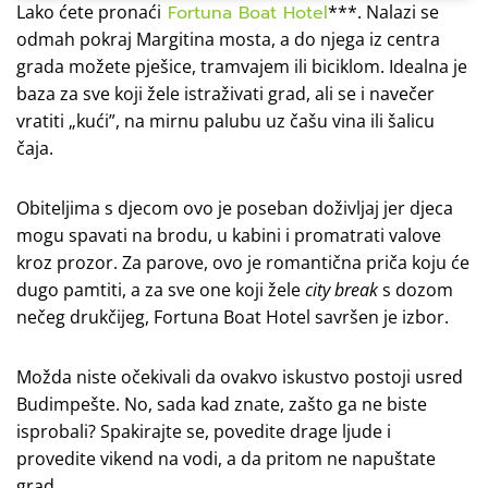
Lako ćete pronaći
Fortuna Boat Hotel
***. Nalazi se
odmah pokraj Margitina mosta, a do njega iz centra
grada možete pješice, tramvajem ili biciklom. Idealna je
baza za sve koji žele istraživati grad, ali se i navečer
vratiti „kući”, na mirnu palubu uz čašu vina ili šalicu
čaja.
Obiteljima s djecom ovo je poseban doživljaj jer djeca
mogu spavati na brodu, u kabini i promatrati valove
kroz prozor. Za parove, ovo je romantična priča koju će
dugo pamtiti, a za sve one koji žele
city
break
s dozom
nečeg drukčijeg, Fortuna Boat Hotel savršen je izbor.
Možda niste očekivali da ovakvo iskustvo postoji usred
Budimpešte. No, sada kad znate, zašto ga ne biste
isprobali? Spakirajte se, povedite drage ljude i
provedite vikend na vodi, a da pritom ne napuštate
grad.