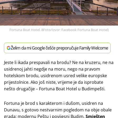
Fortuna Boat Hotel. 8Foto/Izvor: Facebook Fortuna Boat Hotel)
Želim da mi Google češće preporučuje Family Welcome
Jeste li ikada prespavali na brodu? Ne na kruzeru, ne na
usidrenoj jahti negdje na moru, nego na pravom
hotelskom brodu, usidrenom usred velike europske
prijestolnice. Ako još niste, vrijeme je da isprobate
nešto drugačije – Fortuna Boat Hotel u Budimpešti.
Fortuna je brod s karakterom i dušom, usidren na
Dunavu, s gotovo nestvarnim pogledom na obje obale
grada: modernu Peštu i povijesni Budim.
Smješten