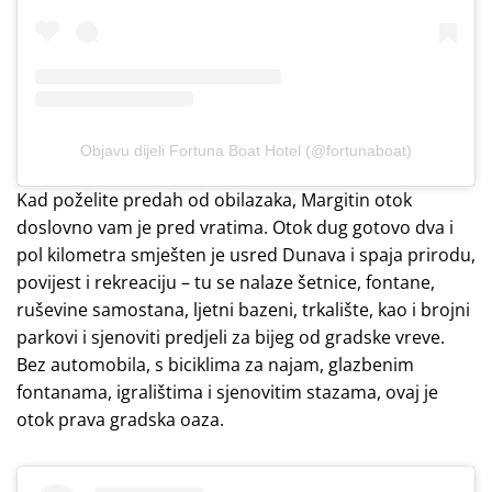
Objavu dijeli Fortuna Boat Hotel (@fortunaboat)
Kad poželite predah od obilazaka, Margitin otok
doslovno vam je pred vratima. Otok dug gotovo dva i
pol kilometra smješten je usred Dunava i spaja prirodu,
povijest i rekreaciju – tu se nalaze šetnice, fontane,
ruševine samostana, ljetni bazeni, trkalište, kao i brojni
parkovi i sjenoviti predjeli za bijeg od gradske vreve.
Bez automobila, s biciklima za najam, glazbenim
fontanama, igralištima i sjenovitim stazama, ovaj je
otok prava gradska oaza.