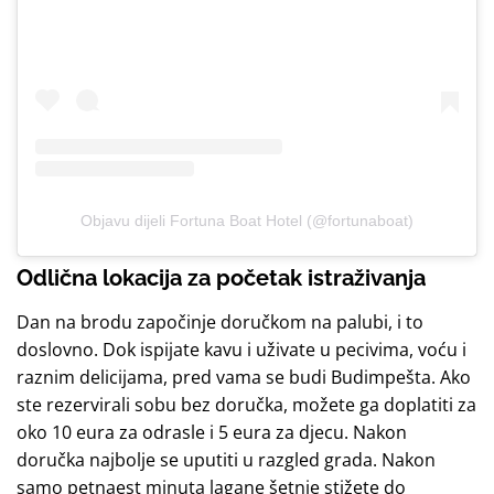
Objavu dijeli Fortuna Boat Hotel (@fortunaboat)
Odlična lokacija za početak istraživanja
Dan na brodu započinje doručkom na palubi, i to
doslovno. Dok ispijate kavu i uživate u pecivima, voću i
raznim delicijama, pred vama se budi Budimpešta. Ako
ste rezervirali sobu bez doručka, možete ga doplatiti za
oko 10 eura za odrasle i 5 eura za djecu. Nakon
doručka najbolje se uputiti u razgled grada. Nakon
samo petnaest minuta lagane šetnje stižete do