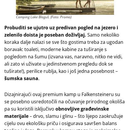
Camping Lake Blaguš. (Foto: Promo)
Probuditi se ujutro uz predivan pogled na jezero i
zelenilo doista je poseban doživljaj.
Samo nekoliko
koraka dalje nalazi se sve što gostima treba za ugodan
boravak: toaleti, moderne kabine za tuširanje s
pogledom na šumu (izvana vas, naravno, nitko ne vidi,
ali zato vi uživate u jedinstvenom pregledu dok se
tuširate!), perilice rublja, kao i još jedna posebnost –
šumska sauna
.
Dizajnirajući ovaj premium kamp u Falkensteineru su
se posebno usredotočili na očuvanje prirodnog okoliša
pa su koristili isključivo
obnovljive građevinske
materijale
– drvo, slamu i glinu – što lijepo zaokružuje
cijelu ovu ekološku priču i osigurava savršen balans