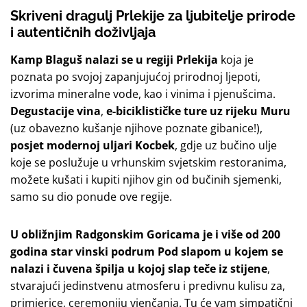
Skriveni dragulj Prlekije za ljubitelje prirode
i autentičnih doživljaja
Kamp Blaguš nalazi se u regiji Prlekija
koja je
poznata po svojoj zapanjujućoj prirodnoj ljepoti,
izvorima mineralne vode, kao i vinima i pjenušcima.
Degustacije vina
,
e-biciklističke ture uz rijeku Muru
(uz obavezno kušanje njihove poznate gibanice!),
posjet modernoj uljari Kocbek
, gdje uz bučino ulje
koje se poslužuje u vrhunskim svjetskim restoranima,
možete kušati i kupiti njihov gin od bučinih sjemenki,
samo su dio ponude ove regije.
U obližnjim Radgonskim Goricama je i više od 200
godina star vinski podrum Pod slapom u kojem se
nalazi i čuvena špilja u kojoj slap teče iz stijene
,
stvarajući jedinstvenu atmosferu i predivnu kulisu za,
primjerice, ceremoniju vjenčanja. Tu će vam simpatični