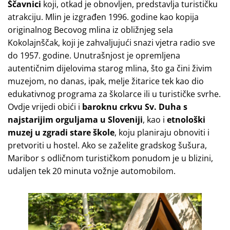
Ščavnici
koji, otkad je obnovljen, predstavlja turističku
atrakciju. Mlin je izgrađen 1996. godine kao kopija
originalnog Becovog mlina iz obližnjeg sela
Kokolajnščak, koji je zahvaljujući snazi vjetra radio sve
do 1957. godine. Unutrašnjost je opremljena
autentičnim dijelovima starog mlina, što ga čini živim
muzejom, no danas, ipak, melje žitarice tek kao dio
edukativnog programa za školarce ili u turističke svrhe.
Ovdje vrijedi obići i
baroknu crkvu Sv. Duha
s
najstarijim orguljama u Sloveniji
, kao i
etnološki
muzej u zgradi stare škole
, koju planiraju obnoviti i
pretvoriti u hostel. Ako se zaželite gradskog šušura,
Maribor s odličnom turističkom ponudom je u blizini,
udaljen tek 20 minuta vožnje automobilom.