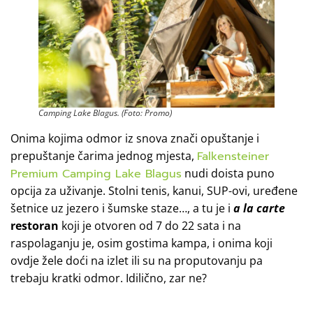
Camping Lake Blagus. (Foto: Promo)
Onima kojima odmor iz snova znači opuštanje i
prepuštanje čarima jednog mjesta,
Falkensteiner
Premium Camping Lake Blagus
nudi doista puno
opcija za uživanje. Stolni tenis, kanui, SUP-ovi, uređene
šetnice uz jezero i šumske staze…, a tu je i
a la carte
restoran
koji je otvoren od 7 do 22 sata i na
raspolaganju je, osim gostima kampa, i onima koji
ovdje žele doći na izlet ili su na proputovanju pa
trebaju kratki odmor. Idilično, zar ne?