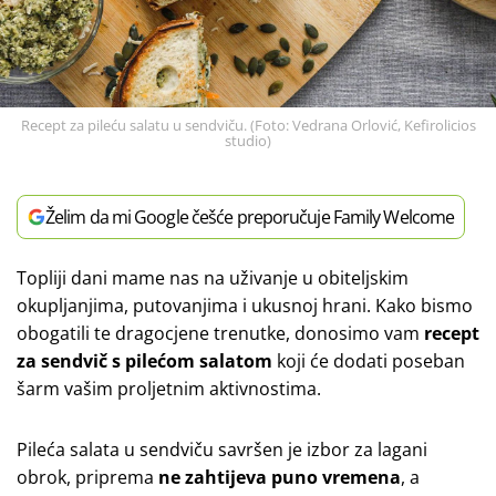
Recept za pileću salatu u sendviču. (Foto: Vedrana Orlović, Kefirolicios
studio)
Želim da mi Google češće preporučuje Family Welcome
Topliji dani mame nas na uživanje u obiteljskim
okupljanjima, putovanjima i ukusnoj hrani. Kako bismo
obogatili te dragocjene trenutke, donosimo vam
recept
za sendvič s pilećom salatom
koji će dodati poseban
šarm vašim proljetnim aktivnostima.
Pileća salata u sendviču savršen je izbor za lagani
obrok, priprema
ne zahtijeva puno vremena
, a