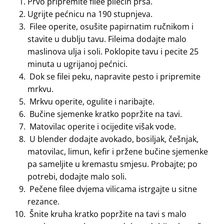
Prvo pripremite filee pilećih prsa.
Ugrijte pećnicu na 190 stupnjeva.
Filee operite, osušite papirnatim ručnikom i
stavite u dublju tavu. Fileima dodajte malo
maslinova ulja i soli. Poklopite tavu i pecite 25
minuta u ugrijanoj pećnici.
Dok se filei peku, napravite pesto i pripremite
mrkvu.
Mrkvu operite, ogulite i naribajte.
Bučine sjemenke kratko popržite na tavi.
Matovilac operite i ocijedite višak vode.
U blender dodajte avokado, bosiljak, češnjak,
matovilac, limun, kefir i pržene bučine sjemenke
pa sameljite u kremastu smjesu. Probajte; po
potrebi, dodajte malo soli.
Pečene filee dvjema vilicama istrgajte u sitne
rezance.
Šnite kruha kratko popržite na tavi s malo