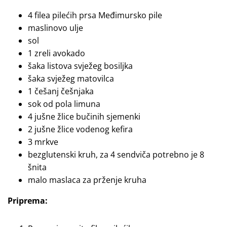
4 filea pilećih prsa Međimursko pile
maslinovo ulje
sol
1 zreli avokado
šaka listova svježeg bosiljka
šaka svježeg matovilca
1 češanj češnjaka
sok od pola limuna
4 jušne žlice bučinih sjemenki
2 jušne žlice vodenog kefira
3 mrkve
bezglutenski kruh, za 4 sendviča potrebno je 8
šnita
malo maslaca za prženje kruha
Priprema: