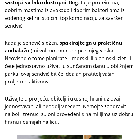
sastojci su lako dostupni
. Bogata je proteinima,
dobrim mastima iz avokada i dobrim bakterijama iz
vodenog kefira, što čini top kombinaciju za savršen
sendvič.
Kada je sendvič složen,
spakirajte ga u praktičnu
ambalažu
(mi volimo omot od pčelinjeg voska).
Neovisno o tome planirate li morski ili planinski izlet ili
ćete jednostavno uživati u sunčanom danu u obližnjem
parku, ovaj sendvič bit će idealan pratitelj vaših
proljetnih aktivnosti.
Uživajte u proljeću, obitelji i ukusnoj hrani uz ovaj
jednostavan, ali neodoljiv recept. Nemojte zaboraviti:
najbolji trenuci su oni provedeni s najmilijima uz dobru
hranu i osmijeh na licu.