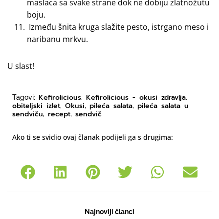
maslaca sa svake strane dok ne dobiju zlatnožutu
boju.
Između šnita kruga slažite pesto, istrgano meso i
naribanu mrkvu.
U slast!
Kefirolicious
Kefirolicious - okusi zdravlja
Tagovi:
,
,
obiteljski izlet
Okusi
pileća salata
pileća salata u
,
,
,
sendviču
recept
sendvič
,
,
Ako ti se svidio ovaj članak podijeli ga s drugima:
Najnoviji članci