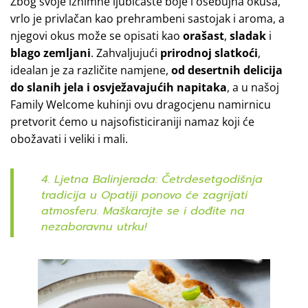
Zbog svoje iznimne ljubičaste boje i osebujna okusa,
vrlo je privlačan kao prehrambeni sastojak i aroma, a
njegovi okus može se opisati kao
orašast
,
sladak
i
blago zemljani
. Zahvaljujući
prirodnoj slatkoći
,
idealan je za različite namjene,
od desertnih delicija
do slanih jela i osvježavajućih napitaka
, a u našoj
Family Welcome kuhinji ovu dragocjenu namirnicu
pretvorit ćemo u najsofisticiraniji namaz koji će
obožavati i veliki i mali.
4. Ljetna Balinjerada: Četrdesetgodišnja
tradicija u Opatiji ponovo će zagrijati
atmosferu. Maškarajte se i dođite na
nezaboravnu utrku!