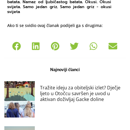
batata
Namaz od ljubičastog batata
Okusi
Okusi
,
,
,
svijeta
Samo jedan griz
Samo jedan griz - okusi
,
,
svijeta
Ako ti se svidio ovaj članak podijeli ga s drugima:
Najnoviji članci
Tražite ideju za obiteljski izlet? Dječje
ljeto u Otočcu savršen je uvod u
aktivan doživljaj Gacke doline