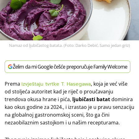
Namaz od ljubičastog batata. (Foto: Darko Debić, Samo jedan griz)
Želim da mi Google češće preporučuje Family Welcome
Prema
izvještaju tvrtke T. Hasegawa
, koja je već više
od stoljeća autoritet kad je riječ o
proučavanju
trendova okusa hrane i pića,
ljubičasti batat
dominira
kao okus godine za 2024., i izrastao je u pravu senzaciju
na globalnoj gastronomskoj sceni, što ga čini
nezaobilaznim sastojkom i u našim recepturama.