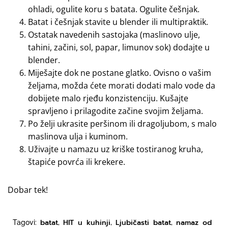
ohladi, ogulite koru s batata. Ogulite češnjak.
Batat i češnjak stavite u blender ili multipraktik.
Ostatak navedenih sastojaka (maslinovo ulje,
tahini, začini, sol, papar, limunov sok) dodajte u
blender.
Miješajte dok ne postane glatko. Ovisno o vašim
željama, možda ćete morati dodati malo vode da
dobijete malo rjeđu konzistenciju. Kušajte
spravljeno i prilagodite začine svojim željama.
Po želji ukrasite peršinom ili dragoljubom, s malo
maslinova ulja i kuminom.
Uživajte u namazu uz kriške tostiranog kruha,
štapiće povrća ili krekere.
Dobar tek!
batat
HIT u kuhinji
Ljubičasti batat
namaz od
Tagovi:
,
,
,