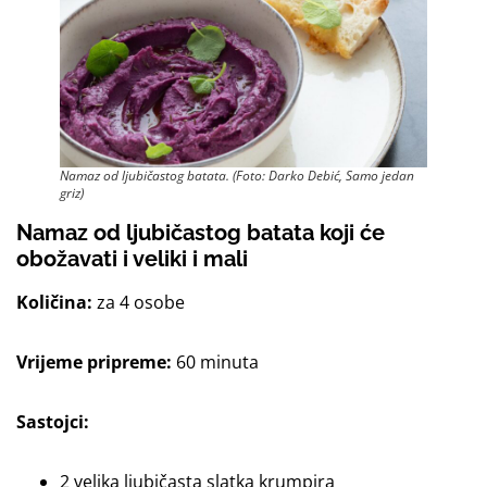
Namaz od ljubičastog batata. (Foto: Darko Debić, Samo jedan
griz)
Namaz od ljubičastog batata
koji će
obožavati i veliki i mali
Količina:
za 4 osobe
Vrijeme pripreme:
60 minuta
Sastojci:
2 velika ljubičasta slatka krumpira