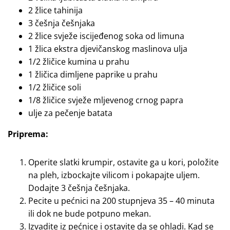
2 žlice tahinija
3 češnja češnjaka
2 žlice svježe iscijeđenog soka od limuna
1 žlica ekstra djevičanskog maslinova ulja
1/2 žličice kumina u prahu
1 žličica dimljene paprike u prahu
1/2 žličice soli
1/8 žličice svježe mljevenog crnog papra
ulje za pečenje batata
Priprema:
Operite slatki krumpir, ostavite ga u kori, položite
na pleh, izbockajte vilicom i pokapajte uljem.
Dodajte 3 češnja češnjaka.
Pecite u pećnici na 200 stupnjeva 35 – 40 minuta
ili dok ne bude potpuno mekan.
Izvadite iz pećnice i ostavite da se ohladi. Kad se