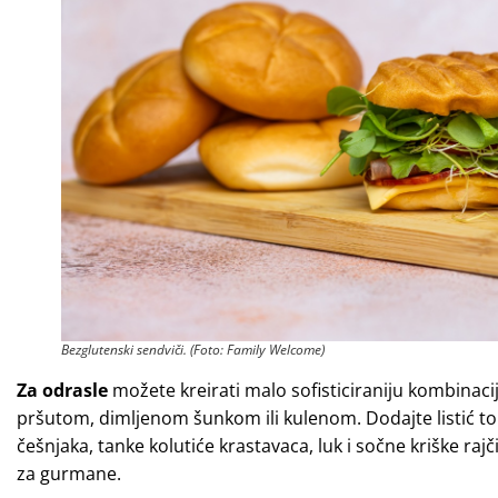
Bezglutenski sendviči. (Foto: Family Welcome)
Za odrasle
možete kreirati malo sofisticiraniju kombinaci
pršutom, dimljenom šunkom ili kulenom. Dodajte listić topl
češnjaka, tanke kolutiće krastavaca, luk i sočne kriške rajč
za gurmane.