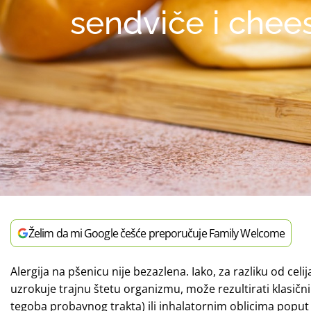
sendviče i chees
Želim da mi Google češće preporučuje Family Welcome
Alergija na pšenicu nije bezazlena. Iako, za razliku od celi
uzrokuje trajnu štetu organizmu, može rezultirati klasi
tegoba probavnog trakta) ili inhalatornim oblicima poput 