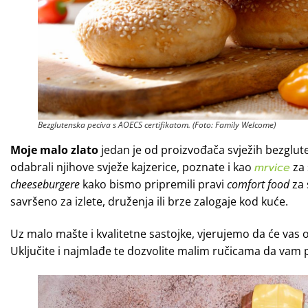
Bezglutenska peciva s AOECS certifikatom. (Foto: Family Welcome)
Moje malo zlato
jedan je od proizvođača svježih bezglu
odabrali njihove svježe kajzerice, poznate i kao
mrvice
za 
cheeseburgere
kako bismo pripremili pravi
comfort food
za 
savršeno za izlete, druženja ili brze zalogaje kod kuće.
Uz malo mašte i kvalitetne sastojke, vjerujemo da će vas od
Uključite i najmlađe te dozvolite malim ručicama da vam