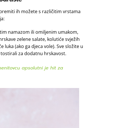
premiti ih možete s različitim vrstama
ja:
astim namazom ili omiljenim umakom,
va hrskave zelene salate, kolutiće svježih
e luka (ako ga djeca vole). Sve složite u
tostirali za dodatnu hrskavost.
enitovcu apsolutni je hit za