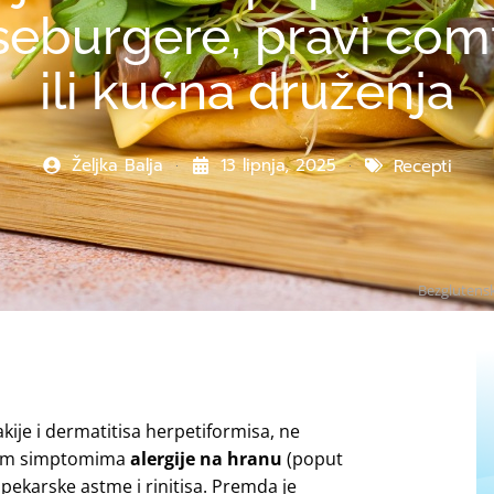
eburgere, pravi comf
ili kućna druženja
Željka Balja
13 lipnja, 2025
Recepti
Bezglutensk
jakije i dermatitisa herpetiformisa, ne
čnim simptomima
alergije na hranu
(poput
pekarske astme i rinitisa. Premda je