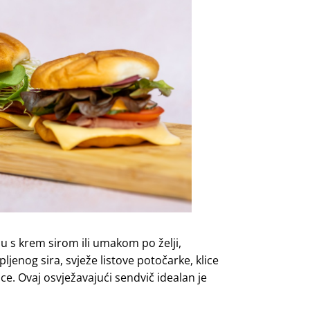
ju s krem sirom ili umakom po želji,
jenog sira, svježe listove potočarke, klice
ice. Ovaj osvježavajući sendvič idealan je