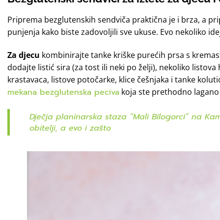
Priprema bezglutenskih sendviča praktična je i brza, a pri
punjenja kako biste zadovoljili sve ukuse. Evo nekoliko ide
Za djecu
kombinirajte tanke kriške purećih prsa s krem
dodajte listić sira (za tost ili neki po želji), nekoliko listo
krastavaca, listove potočarke, klice češnjaka i tanke kolutić
mekana bezglutenska peciva
koja ste prethodno lagano 
Dječja planinarska staza “Mali Bilogorci” na Kam
obitelji, a evo i zašto