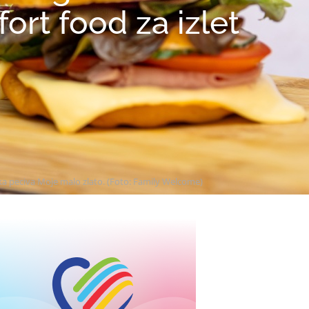
ort food za izlet
a peciva Moje malo zlato. (Foto: Family Welcome)