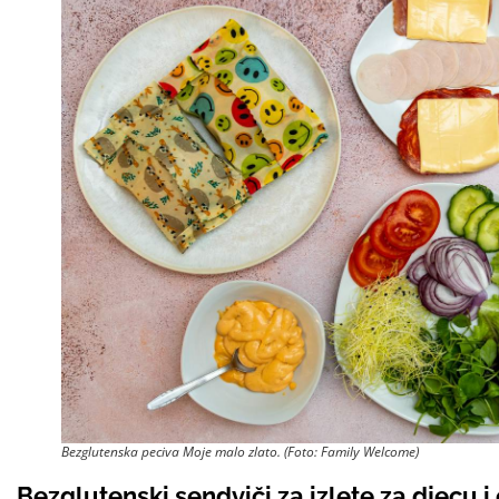
Bezglutenska peciva Moje malo zlato. (Foto: Family Welcome)
Bezglutenski sendviči za izlete za djecu i