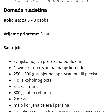
Domaća hladetina. (Foto: Darko Debić, Samo jedan griz)
Domaća hladetina
Količina:
za 6 – 8 osoba
Vrijeme pripreme:
5 sati
Sastojci:
svinjska nogica prerezana po dužini
1 svinjski rep rezan na manje komade
250 – 300 g svinjetine, npr. vrat, but ili plećka
1 dl alkoholnog octa
kriška limuna
300 g suhih rebarca
2 mrkve
malo korijena celera i peršina
1 oguljena glavica luka, prerezana i zapečena na