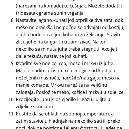
(narezani na komade) te češnjak. Možete dodati i
tridesetak grama suhih vrganja.
Nastavite lagano kuhati još otprilike dva sata, dok
meso ne omekša i ne počne se odvajati od kostiju,
a juha bude dovoljno kuhana za želiranje. Stavite
žlicu juhe na tanjurić i u zamrzivač. Nakon
nekoliko se minuta juha treba stegnuti. Ako je i
dalje tekuća, nastavite još kuhati.
Izvadite sve nogice, rep, meso i mrkvu iz juhe.
Malo ohladite, očistite rep i nogice od kostiju i
neželjenih masnoća, narežite/natrgajte meso na
manje komade. Mrkvu narežite na veličinu
zalogaja. Posložite meso, kožice i mrkvu u zdjelice.
Procijedite juhu kroz cjedilo ili gazu i ulijte u
zdjelice s mesom.
Pustite da se ohladi na sobnoj temperaturi, a
zatim stavite u hladnjak na nekoliko sati ili preko
noći, dok ne postigne željenu čvrstoću. Hladetina