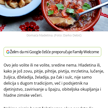
Domaća hladetina. (Foto: Darko Debić)
Želim da mi Google češće preporučuje Family Welcome
Ovo jelo volite ili ne volite, sredine nema. Hladetina ili,
kako je još zovu, pitije, pihtije, pivtija, mrzletina, lučenje,
žuljica, dželadija, želadija, pa čak i sulc, nije samo
delicija s dugom tradicijom, već i podsjetnik na
djetinjstvo, zavirivanje u špajzu, obiteljska okupljanja i
hladne zimske večeri.