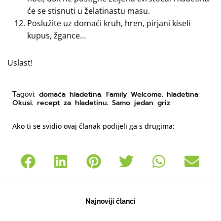
će se stisnuti u želatinastu masu.
Poslužite uz domaći kruh, hren, pirjani kiseli
kupus, žgance…
Uslast!
domaća hladetina
Family Welcome
hladetina
Tagovi:
,
,
,
Okusi
recept za hladetinu
Samo jedan griz
,
,
Ako ti se svidio ovaj članak podijeli ga s drugima:
Najnoviji članci