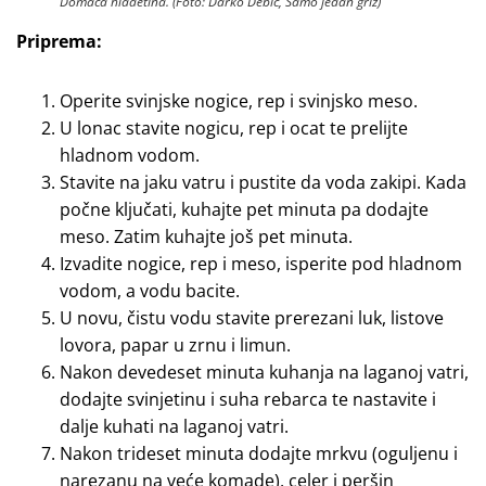
Domaća hladetina. (Foto: Darko Debić, Samo jedan griz)
Priprema:
Operite svinjske nogice, rep i svinjsko meso.
U lonac stavite nogicu, rep i ocat te prelijte
hladnom vodom.
Stavite na jaku vatru i pustite da voda zakipi. Kada
počne ključati, kuhajte pet minuta pa dodajte
meso. Zatim kuhajte još pet minuta.
Izvadite nogice, rep i meso, isperite pod hladnom
vodom, a vodu bacite.
U novu, čistu vodu stavite prerezani luk, listove
lovora, papar u zrnu i limun.
Nakon devedeset minuta kuhanja na laganoj vatri,
dodajte svinjetinu i suha rebarca te nastavite i
dalje kuhati na laganoj vatri.
Nakon trideset minuta dodajte mrkvu (oguljenu i
narezanu na veće komade), celer i peršin