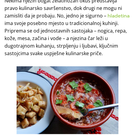
Nekima njezin bogat želatinozan okus predstavlja
pravo kulinarsko savršenstvo, dok drugi ne mogu ni
zamisliti da je probaju. No, jedno je sigurno –
hladetina
ima svoje posebno mjesto u tradicionalnoj kuhinji.
Priprema se od jednostavnih sastojaka – nogica, repa,
kože, mesa, začina i vode – a njezina čar leži u
dugotrajnom kuhanju, strpljenju i ljubavi, ključnim
sastojcima svake uspješne kulinarske priče.