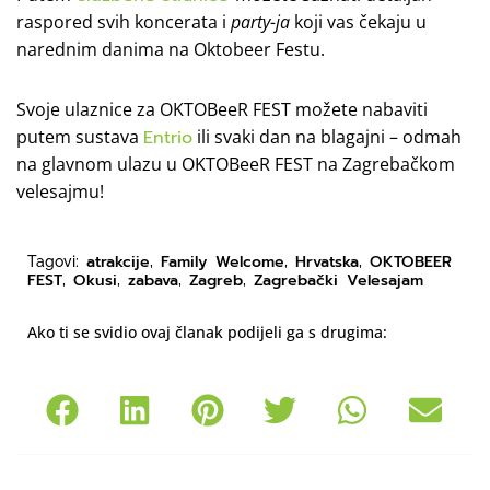
raspored svih koncerata i
party-ja
koji vas čekaju u
narednim danima na Oktobeer Festu.
Svoje ulaznice za OKTOBeeR FEST možete nabaviti
putem sustava
Entrio
ili svaki dan na blagajni – odmah
na glavnom ulazu u OKTOBeeR FEST na Zagrebačkom
velesajmu!
atrakcije
Family Welcome
Hrvatska
OKTOBEER
Tagovi:
,
,
,
FEST
Okusi
zabava
Zagreb
Zagrebački Velesajam
,
,
,
,
Ako ti se svidio ovaj članak podijeli ga s drugima: