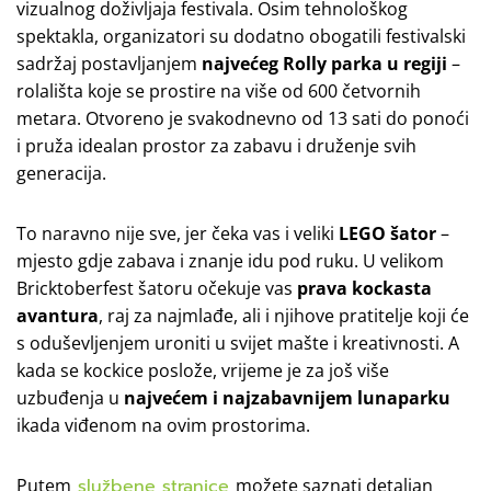
vizualnog doživljaja festivala. Osim tehnološkog
spektakla, organizatori su dodatno obogatili festivalski
sadržaj postavljanjem
najvećeg Rolly parka u regiji
–
rolališta koje se prostire na više od 600 četvornih
metara. Otvoreno je svakodnevno od 13 sati do ponoći
i pruža idealan prostor za zabavu i druženje svih
generacija.
To naravno nije sve, jer čeka vas i veliki
LEGO šator
–
mjesto gdje zabava i znanje idu pod ruku. U velikom
Bricktoberfest šatoru očekuje vas
prava kockasta
avantura
, raj za najmlađe, ali i njihove pratitelje koji će
s oduševljenjem uroniti u svijet mašte i kreativnosti. A
kada se kockice poslože, vrijeme je za još više
uzbuđenja u
najvećem i najzabavnijem lunaparku
ikada viđenom na ovim prostorima.
Putem
službene stranice
možete saznati detaljan