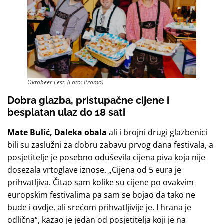
Oktobeer Fest. (Foto: Promo)
Dobra glazba, pristupačne cijene i
besplatan ulaz do 18 sati
Mate Bulić, Daleka obala
ali i brojni drugi glazbenici
bili su zaslužni za dobru zabavu prvog dana festivala, a
posjetitelje je posebno oduševila cijena piva koja nije
dosezala vrtoglave iznose. „Cijena od 5 eura je
prihvatljiva. Čitao sam kolike su cijene po ovakvim
europskim festivalima pa sam se bojao da tako ne
bude i ovdje, ali srećom prihvatljivije je. I hrana je
odlična“, kazao je jedan od posjetitelja koji je na