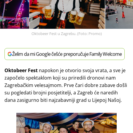
Oktobeer Fest u Zagrebu. (Foto: Promo)
Želim da mi Google češće preporučuje Family Welcome
Oktobeer Fest
napokon je otvorio svoja vrata, a sve je
započelo spektaklom koji su priredili dronovi nam
Zagrebačkim velesajmom. Prve čari dobre zabave došli
su pogledati brojni posjetitelji, a Zagreb će naredih
dana zasigurno biti najzabavniji grad u Lijepoj Našoj.