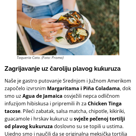
Taqueria Cato. (Foto: Promo)
Zagrijavanje uz čaroliju plavog kukuruza
Naše je gastro putovanje Srednjom i Južnom Amerikom
započelo izvrsnim
Margaritama i Piña Coladama
, dok
smo uz
Agua de Jamaica
osvježili nepca odličnom
infuzijom hibiskusa i pripremili ih za
Chicken Tinga
tacose
. Pileći zabatak, salsa matcha, chipotle, kikiriki,
guacamole i hrskav kukuruz u
svježe pečenoj tortilji
od plavog kukuruza
doslovno su se topili u ustima.
Ujedno smo i naučili da se originalna meksička tortilja