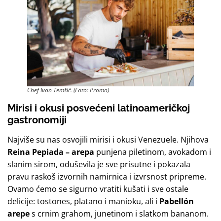
Chef Ivan Temšić. (Foto: Promo)
Mirisi i okusi posvećeni latinoameričkoj
gastronomiji
Najviše su nas osvojili mirisi i okusi Venezuele. Njihova
Reina Pepiada – arepa
punjena piletinom, avokadom i
slanim sirom, oduševila je sve prisutne i pokazala
pravu raskoš izvornih namirnica i izvrsnost pripreme.
Ovamo ćemo se sigurno vratiti kušati i sve ostale
delicije: tostones, platano i manioku, ali i
Pabellón
arepe
s crnim grahom, junetinom i slatkom bananom.