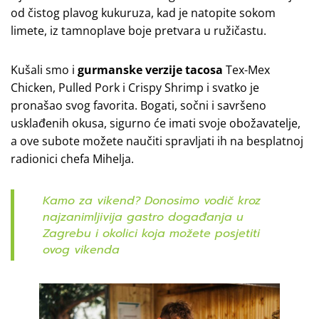
od čistog plavog kukuruza, kad je natopite sokom
limete, iz tamnoplave boje pretvara u ružičastu.
Kušali smo i
gurmanske verzije tacosa
Tex-Mex
Chicken, Pulled Pork i Crispy Shrimp i svatko je
pronašao svog favorita. Bogati, sočni i savršeno
usklađenih okusa, sigurno će imati svoje obožavatelje,
a ove subote možete naučiti spravljati ih na besplatnoj
radionici chefa Mihelja.
Kamo za vikend? Donosimo vodič kroz
najzanimljivija gastro događanja u
Zagrebu i okolici koja možete posjetiti
ovog vikenda