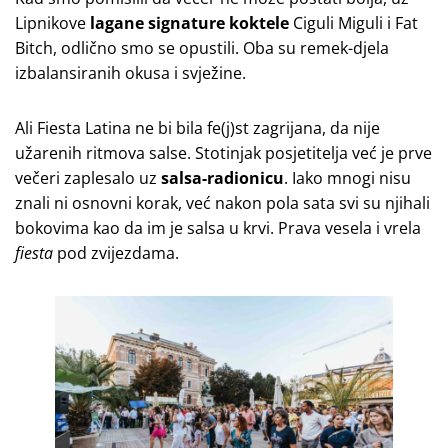
Lipnikove
lagane signature koktele
Ciguli Miguli i Fat
Bitch, odlično smo se opustili. Oba su remek-djela
izbalansiranih okusa i svježine.
Ali Fiesta Latina ne bi bila fe(j)st zagrijana, da nije
užarenih ritmova salse. Stotinjak posjetitelja već je prve
večeri zaplesalo uz
salsa-radionicu
. Iako mnogi nisu
znali ni osnovni korak, već nakon pola sata svi su njihali
bokovima kao da im je salsa u krvi. Prava vesela i vrela
fiesta
pod zvijezdama.