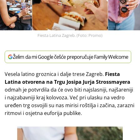
Fiesta Latina Zagreb. (Foto: Promo)
Želim da mi Google češće preporučuje Family Welcome
Vesela latino groznica i dalje trese Zagreb.
Fiesta
Latina otvorena na Trgu Josipa Jurja Strossmayera
odmah je potvrdila da će ovo biti najslasniji, najšareniji
i najzabavniji kraj kolovoza. Već pri ulasku na vedro
uređen trg osvojili su nas mirisi roštilja i začina, zarazni
ritmovi i osjetna euforija publike.