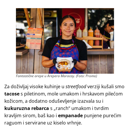
Fantastične arepe u Arepera Maracay. (Foto: Promo)
Za doživljaj visoke kuhinje u
streetfood
verziji kušali smo
tacose
s piletinom, mole umakom i hrskavom pilećom
kožicom, a dodatno oduševljenje izazvala su i
kukuruzna rebarca
s „ranch“ umakom i tvrdim
kravljim sirom, baš kao i
empanade
punjene purećim
raguom i servirane uz kiselo vrhnje.