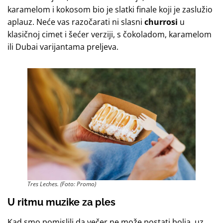
karamelom i kokosom bio je slatki finale koji je zaslužio
aplauz. Neće vas razočarati ni slasni
churrosi
u
klasičnoj cimet i šećer verziji, s čokoladom, karamelom
ili Dubai varijantama preljeva.
Tres Leches. (Foto: Promo)
U ritmu muzike za ples
Kad smo pomislili da večer ne može postati bolja, uz