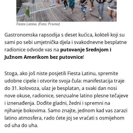
Fiesta Latina. (Foto: Promo)
Gastronomska rapsodija s deset kućica, kokteli koji su
sami po sebi umjetnička djela i svakodnevne besplatne
radionice odvode vas na
putovanje Srednjom i
Južnom Amerikom bez putovnice
!
Stoga, ako još niste posjetili Fiesta Latinu, spremite
udobne cipele i otvorite svoja čula: manifestacija traje
do 31. kolovoza, ulaz je besplatan, a svaki dan nosi
nove okuse, radionice, senzualne latino plesne tečajeve
i iznenađenja. Dođite gladni, žedni i spremni na
njihanje bokovima. Samo znajte, jednom kad vas zarazi
latino atmosfera, rado ćete joj se vraćati s osmijehom
od uha do uha.