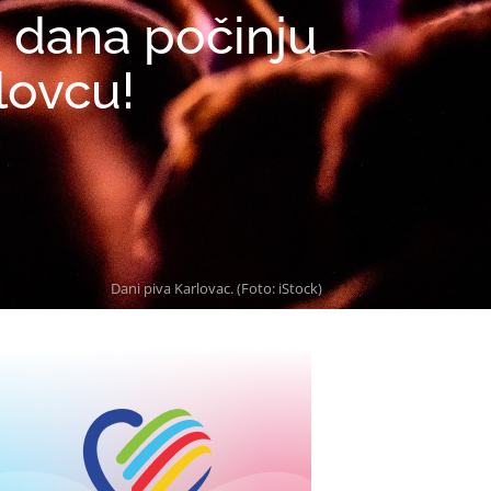
 dana počinju
lovcu!
Dani piva Karlovac. (Foto: iStock)