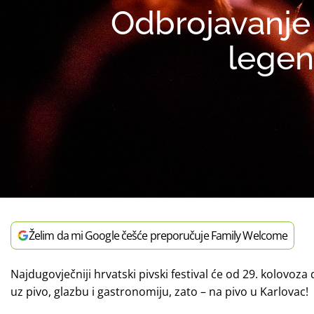
Odbrojavanje
legen
Želim da mi Google češće preporučuje Family Welcome
Najdugovječniji hrvatski pivski festival će od 29. kolovoza
uz pivo, glazbu i gastronomiju, zato – na pivo u Karlovac!