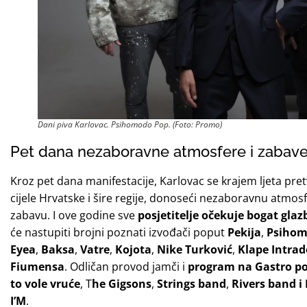
Dani piva Karlovac. Psihomodo Pop. (Foto: Promo)
Pet dana nezaboravne atmosfere i zabav
Kroz pet dana manifestacije, Karlovac se krajem ljeta pretv
cijele Hrvatske i šire regije, donoseći nezaboravnu atmosf
zabavu. I ove godine sve
posjetitelje očekuje bogat gla
će nastupiti brojni poznati izvođači poput
Pekija
,
Psihom
Eyea
,
Baksa
,
Vatre
,
Kojota
,
Nike Turković
,
Klape Intrad
Fiumensa
. Odličan provod jamči i
program na Gastro po
to vole vruće
, T
he Gigsons
,
Strings band
,
Rivers band i
I’M
.