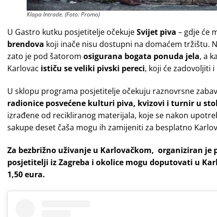
Klapa Intrade. (Foto: Promo)
U Gastro kutku posjetitelje očekuje
Svijet piva
– gdje će m
brendova
koji inače nisu dostupni na domaćem tržištu. N
zato je pod šatorom
osigurana bogata ponuda jela
, a 
Karlovac
ističu se veliki pivski pereci
, koji će zadovoljiti
U sklopu programa posjetitelje očekuju raznovrsne zabav
radionice posvećene kulturi piva, kvizovi i turnir u 
izrađene od recikliranog materijala, koje se nakon upotrebe p
sakupe deset čaša mogu ih zamijeniti za besplatno Karlo
Za bezbrižno uživanje u Karlovačkom, organiziran je p
posjetitelji iz Zagreba i okolice mogu doputovati u Kar
1,50 eura.