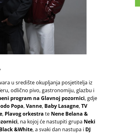
e
ara u središte okupljanja posjetitelja iz
eru, odlično pivo, gastronomiju, glazbu i
zbeni program na Glavnoj pozornici
, gdje
odo Popa
,
Vanne
,
Baby Lasagne
,
TV
e
,
Plavog orkestra
te
Nene Belana &
zornici
, na kojoj će nastupiti grupa
Neki
 Black &White
, a svaki dan nastupa i
DJ