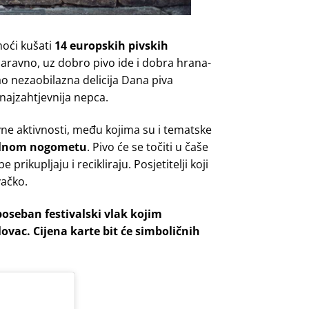
oći kušati
14 europskih pivskih
aravno, uz dobro pivo ide i dobra hrana-
kao nezaobilazna delicija Dana piva
 i najzahtjevnija nepca.
ne aktivnosti, među kojima su i tematske
stolnom nogometu
. Pivo će se točiti u čaše
rikupljaju i recikliraju. Posjetitelji koji
vačko.
oseban festivalski vlak kojim
lovac. Cijena karte bit će simboličnih