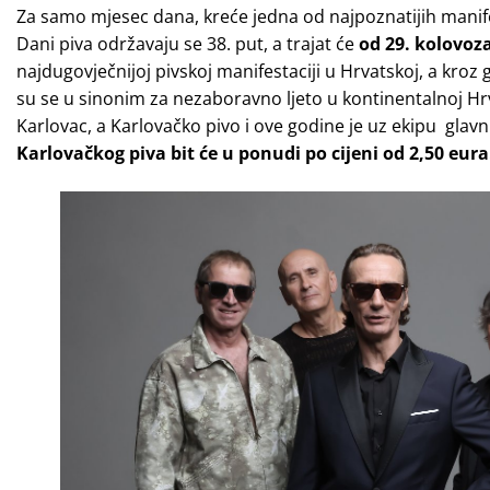
Za samo mjesec dana, kreće jedna od najpoznatijih manife
Dani piva održavaju se 38. put, a trajat će
od 29. kolovoza
najdugovječnijoj pivskoj manifestaciji u Hrvatskoj, a kroz g
su se u sinonim za nezaboravno ljeto u kontinentalnoj Hr
Karlovac, a Karlovačko pivo i ove godine je uz ekipu glav
Karlovačkog piva bit će u ponudi po cijeni od 2,50 eura