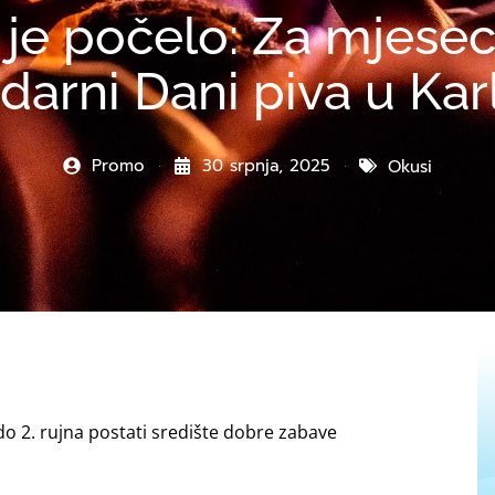
 je počelo: Za mjesec
darni Dani piva u Kar
Promo
30 srpnja, 2025
Okusi
 do 2. rujna postati središte dobre zabave