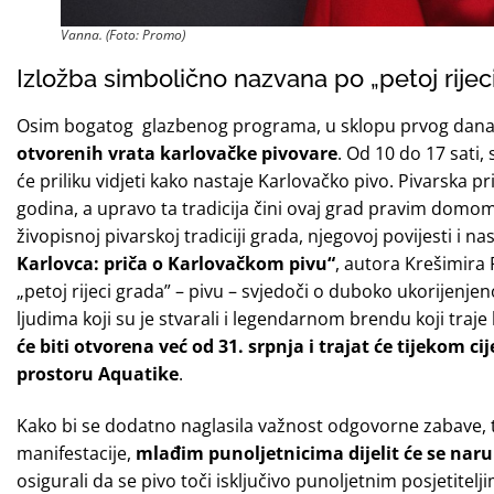
Vanna. (Foto: Promo)
Izložba simbolično nazvana po „petoj rijec
Osim bogatog glazbenog programa, u sklopu prvog dana 
otvorenih vrata karlovačke pivovare
. Od 10 do 17 sati,
će priliku vidjeti kako nastaje Karlovačko pivo. Pivarska p
godina, a upravo ta tradicija čini ovaj grad pravim domom
živopisnoj pivarskoj tradiciji grada, njegovoj povijesti i na
Karlovca: priča o Karlovačkom pivu“
, autora Krešimira
„petoj rijeci grada” – pivu – svjedoči o duboko ukorijenjenoj
ljudima koji su je stvarali i legendarnom brendu koji traje
će biti otvorena već od 31. srpnja i trajat će tijekom ci
prostoru Aquatike
.
Kako bi se dodatno naglasila važnost odgovorne zabave, 
manifestacije,
mlađim punoljetnicima
dijelit će se na
osigurali da se pivo toči isključivo punoljetnim posjetitelj