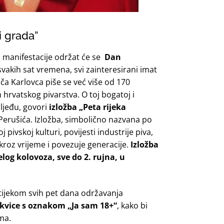
i grada”
manifestacije održat će se
Dan
 svakih sat vremena, svi zainteresirani imat
riča Karlovca piše se već više od 170
 hrvatskog pivarstva. O toj bogatoj i
sljeđu, govori
izložba „Peta rijeka
 Perušića. Izložba, simbolično nazvana po
 pivskoj kulturi, povijesti industrije piva,
 kroz vrijeme i povezuje generacije.
Izložba
jelog kolovoza, sve do 2. rujna, u
tijekom svih pet dana održavanja
rukvice s oznakom „Ja sam 18+“
, kako bi
ima.