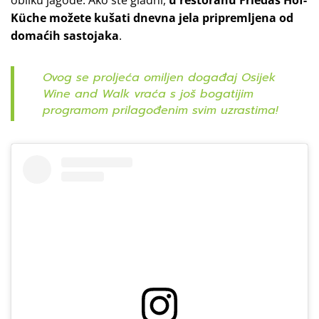
obliku jagode. Ako ste gladni,
u restoranu Friedas Hof-
Küche možete kušati dnevna jela pripremljena od
domaćih sastojaka
.
Ovog se proljeća omiljen događaj Osijek
Wine and Walk vraća s još bogatijim
programom prilagođenim svim uzrastima!