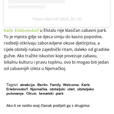
Objavu dijeli Juli (@juli_38_12)
Karls Erlebnisdorf
u Elstalu nije klasičan zabavni park.
To je mjesto gdje se djeca smiju do kasno popodne,
roditelji otkrivaju zaboravljene okuse djetinjstva, a
cijele obitelji nalaze zajednički ritam, daleko od gradske
gužve. Ako tražite iskustvo koje povezuje zabavu,
lokalnu kulturu i pravu toplinu, ovo bi mogao biti jedan
od zabavnijih izleta u Njemačkoj.
atrakcije
Berlin
Family Welcome
Karls
Tagovi:
,
,
,
Erlebnisdorf
Njemačka
obiteljski izlet
obiteljsko
,
,
,
putovanje
Okusi
tematski park
,
,
Ako ti se svidio ovaj članak podijeli ga s drugima: