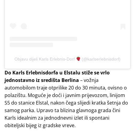
Objavu dijeli Karls Erlebnis-Dorf
(@karlserlebnisdorf)
Do Karls Erlebnisdorfa u Elstalu stiže se vrlo
jednostavno iz središta Berlina
– vožnja
automobilom traje otprilike 20 do 30 minuta, ovisno o
polazištu. Moguće je doći i javnim prijevozom, linijom
S5 do stanice Elstal, nakon čega slijedi kratka šetnja do
samog parka. Upravo ta blizina glavnoga grada čini
Karls idealnim za jednodnevni izlet ili spontani
obiteljski bijeg iz gradske vreve.