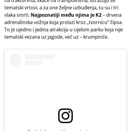
na traktorima, skače na trampolinima, istražuju se
tematski vrtovi, a za one željne uzbuđenja, tu su i tri
vlaka smrti.
Najpoznatiji među njima je K2
– drvena
adrenalinska vožnja koja prolazi kroz „tvornicu” čipsa.
To je ujedno i jedina atrakcija u cijelom parku koja nije
tematski vezana uz jagode, već uz – krumpiriće.