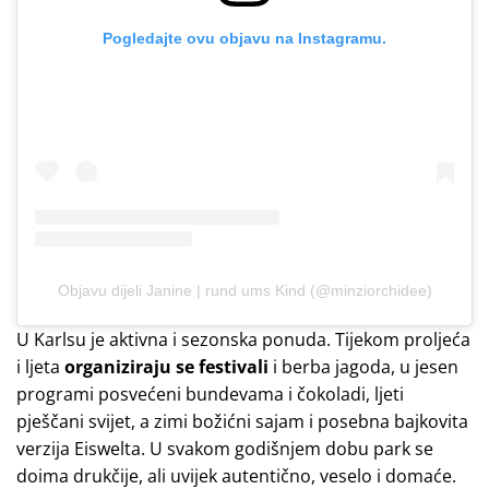
Pogledajte ovu objavu na Instagramu.
Objavu dijeli Janine | rund ums Kind (@minziorchidee)
U Karlsu je aktivna i sezonska ponuda. Tijekom proljeća
i ljeta
organiziraju se festivali
i berba jagoda, u jesen
programi posvećeni bundevama i čokoladi, ljeti
pješčani svijet, a zimi božićni sajam i posebna bajkovita
verzija Eiswelta. U svakom godišnjem dobu park se
doima drukčije, ali uvijek autentično, veselo i domaće.