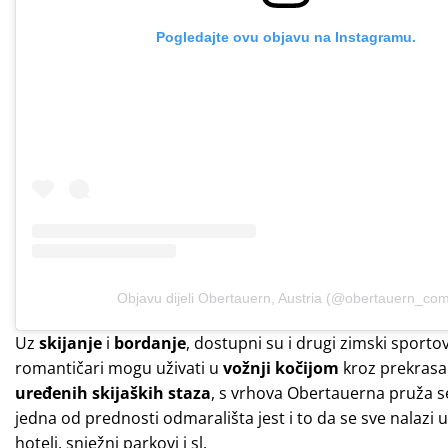
Pogledajte ovu objavu na Instagramu.
Objavu dijeli Obertauern, Austria (@obertauern_co
Uz
skijanje
i
bordanje
, dostupni su i drugi zimski sport
romantičari mogu uživati u
vožnji kočijom
kroz prekrasan
uređenih skijaških staza
, s vrhova Obertauerna pruža s
jedna od prednosti odmarališta jest i to da se sve nalazi u 
hoteli, snježni parkovi i sl.