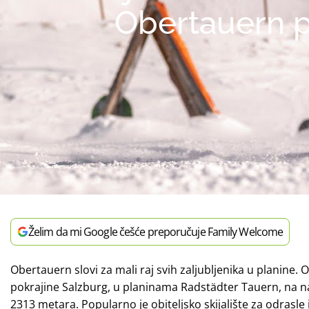
Obertauern p
Želim da mi Google češće preporučuje Family Welcome
Obertauern slovi za mali raj svih zaljubljenika u planine.
pokrajine Salzburg, u planinama Radstädter Tauern, na 
2313 metara. Popularno je obiteljsko skijalište za odrasle