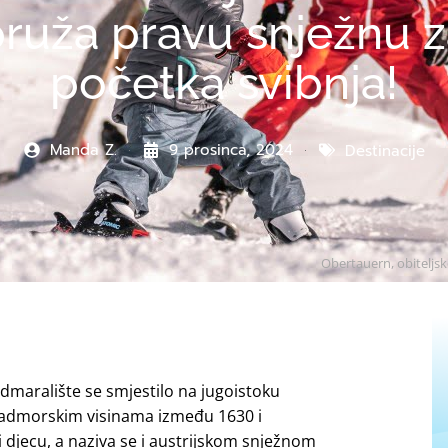
ruža pravu snježnu 
početka svibnja!
Manda Z.
9 prosinca, 2024
Destinacije
Obertauern, obiteljsk
 Odmaralište se smjestilo na jugoistoku
nadmorskim visinama između 1630 i
 i djecu, a naziva se i austrijskom snježnom