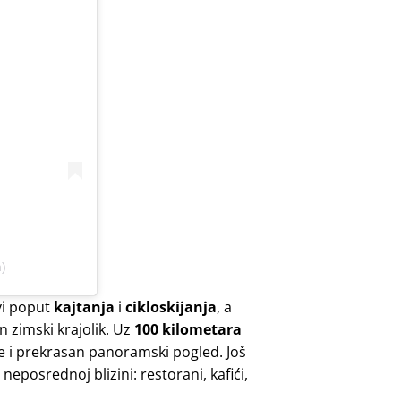
m)
ovi poput
kajtanja
i
cikloskijanja
, a
 zimski krajolik. Uz
100 kilometara
e i prekrasan
panoramski pogled. Još
neposrednoj blizini: restorani, kafići,