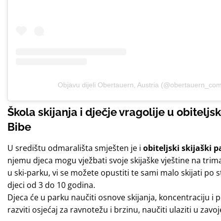
Objavu dijeli Obertauern, Austria (@obertauern_co
Škola skijanja i dječje vragolije u obitel
Bibe
U središtu odmarališta smješten je i
obiteljski skijaški 
njemu djeca mogu vježbati svoje skijaške vještine na trim
u ski-parku, vi se možete opustiti te sami malo skijati po
djeci od 3 do 10 godina.
Djeca će u parku naučiti osnove skijanja, koncentraciju i p
razviti osjećaj za ravnotežu i brzinu, naučiti ulaziti u zav