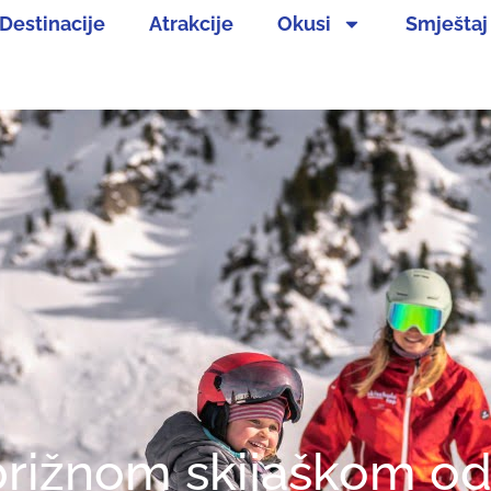
Destinacije
Atrakcije
Okusi
Smještaj
zbrižnom skijaškom 