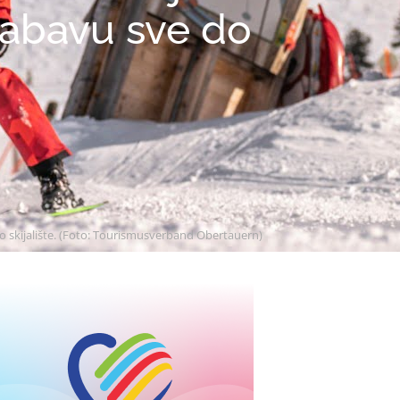
zabavu sve do
o skijalište. (Foto: Tourismusverband Obertauern)