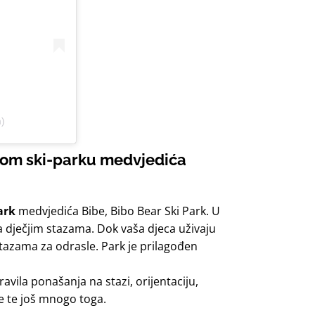
m)
jskom ski-parku medvjedića
park
medvjedića Bibe, Bibo Bear Ski Park. U
a dječjim stazama. Dok vaša djeca uživaju
 stazama za odrasle. Park je prilagođen
ravila ponašanja na stazi, orijentaciju,
oje te još mnogo toga.