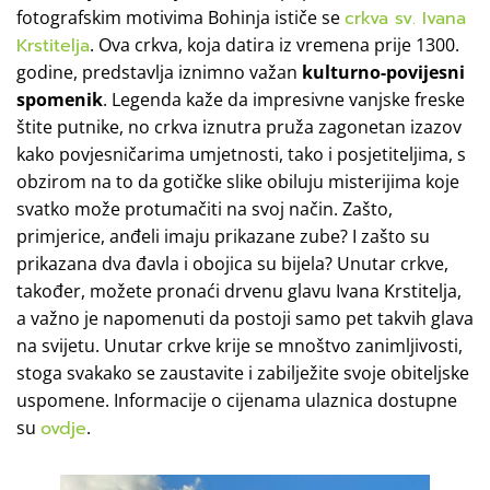
fotografskim motivima Bohinja ističe se
crkva sv. Ivana
Krstitelja
. Ova crkva, koja datira iz vremena prije 1300.
godine, predstavlja iznimno važan
kulturno-povijesni
spomenik
. Legenda kaže da impresivne vanjske freske
štite putnike, no crkva iznutra pruža zagonetan izazov
kako povjesničarima umjetnosti, tako i posjetiteljima, s
obzirom na to da gotičke slike obiluju misterijima koje
svatko može protumačiti na svoj način. Zašto,
primjerice, anđeli imaju prikazane zube? I zašto su
prikazana dva đavla i obojica su bijela? Unutar crkve,
također, možete pronaći drvenu glavu Ivana Krstitelja,
a važno je napomenuti da postoji samo pet takvih glava
na svijetu. Unutar crkve krije se mnoštvo zanimljivosti,
stoga svakako se zaustavite i zabilježite svoje obiteljske
uspomene. Informacije o cijenama ulaznica dostupne
su
ovdje
.