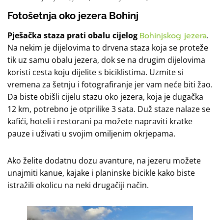
Fotošetnja oko jezera Bohinj
Pješačka staza prati obalu cijelog
Bohinjskog jezera
.
Na nekim je dijelovima to drvena staza koja se proteže
tik uz samu obalu jezera, dok se na drugim dijelovima
koristi cesta koju dijelite s biciklistima. Uzmite si
vremena za šetnju i fotografiranje jer vam neće biti žao.
Da biste obišli cijelu stazu oko jezera, koja je dugačka
12 km, potrebno je otprilike 3 sata. Duž staze nalaze se
kafići, hoteli i restorani pa možete napraviti kratke
pauze i uživati u svojim omiljenim okrjepama.
Ako želite dodatnu dozu avanture, na jezeru možete
unajmiti kanue, kajake i planinske bicikle kako biste
istražili okolicu na neki drugačiji način.