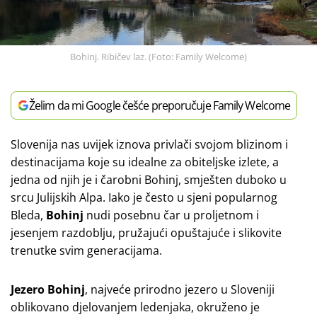
Bohinj. Ribičev laz. (Foto: Family Welcome)
Želim da mi Google češće preporučuje Family Welcome
Slovenija nas uvijek iznova privlači svojom blizinom i
destinacijama koje su idealne za obiteljske izlete, a
jedna od njih je i čarobni Bohinj, smješten duboko u
srcu Julijskih Alpa. Iako je često u sjeni popularnog
Bleda,
Bohinj
nudi posebnu čar u proljetnom i
jesenjem razdoblju, pružajući opuštajuće i slikovite
trenutke svim generacijama.
Jezero Bohinj
, najveće prirodno jezero u Sloveniji
oblikovano djelovanjem ledenjaka, okruženo je