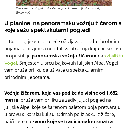
Prva žičara, Vogel, fotoatrakcija u Ukancu. (Foto: Family
Welcome)
U planine, na panoramsku vožnju žičarom s
koje sežu spektakularni pogledi
U Bohinju, jesen i proljeće oživljava prirodu čarobnim
bojama, a još jedna neodoljiva atrakcija koju ne smijete
propustiti je
panoramska vožnja žičarom
na
skijalištu
Vogel
. Smješten u srcu bajkovitih Julijskih Alpa, Vogel
vam pruža priliku da uživate u spektakularnim
prirodnim ljepotama.
Vožnja žičarom, koja vas podiže do visine od 1.682
metra
, pruža vam priliku za zadivljujući pogled na
Julijske Alpe, koje se šarenom paletom boja pretvaraju
u pravu slikarsku kulisu. Odmah po izlasku iz žičare,
naići ćete na
zvono koje se tradicionalno smatra