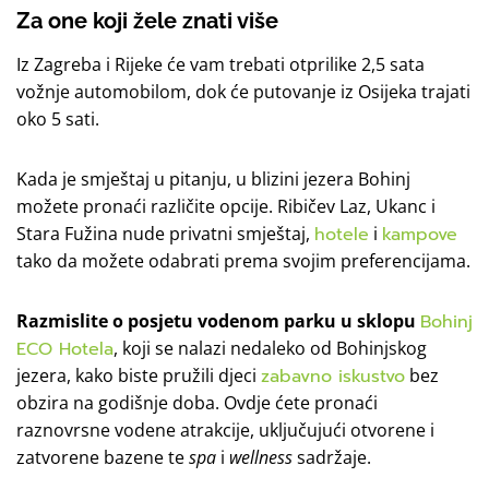
Za one koji žele znati više
Iz Zagreba i Rijeke će vam trebati otprilike 2,5 sata
vožnje automobilom, dok će putovanje iz Osijeka trajati
oko 5 sati.
Kada je smještaj u pitanju, u blizini jezera Bohinj
možete pronaći različite opcije. Ribičev Laz, Ukanc i
Stara Fužina nude privatni smještaj,
hotele
i
kampove
tako da možete odabrati prema svojim preferencijama.
Razmislite o posjetu vodenom parku u sklopu
Bohinj
ECO Hotela
, koji se nalazi nedaleko od Bohinjskog
jezera, kako biste pružili djeci
zabavno iskustvo
bez
obzira na godišnje doba. Ovdje ćete pronaći
raznovrsne vodene atrakcije, uključujući otvorene i
zatvorene bazene te
spa
i
wellness
sadržaje.