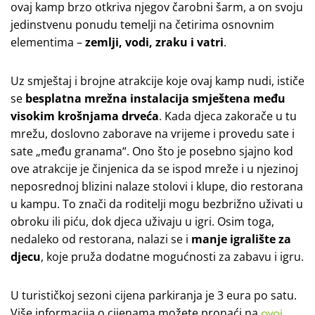
ovaj kamp brzo otkriva njegov čarobni šarm, a on svoju
jedinstvenu ponudu temelji na četirima osnovnim
elementima –
zemlji, vodi, zraku i vatri
.
Uz smještaj i brojne atrakcije koje ovaj kamp nudi, ističe
se
besplatna
mrežna instalacija smještena među
visokim krošnjama drveća
. Kada djeca zakorače u tu
mrežu, doslovno zaborave na vrijeme i provedu sate i
sate „među granama“. Ono što je posebno sjajno kod
ove atrakcije je činjenica da se ispod mreže i u njezinoj
neposrednoj blizini nalaze stolovi i klupe, dio restorana
u kampu. To znači da roditelji mogu bezbrižno uživati u
obroku ili piću, dok djeca uživaju u igri. Osim toga,
nedaleko od restorana, nalazi se i
manje igralište za
djecu
, koje pruža dodatne mogućnosti za zabavu i igru.
U turističkoj sezoni cijena parkiranja je 3 eura po satu.
Više informacija o cijenama možete pronaći na
ovoj