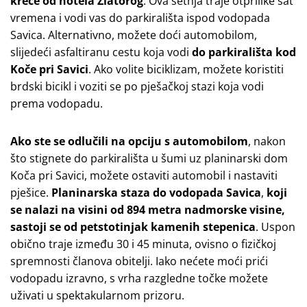
kreće od hotela Zlatorog
. Ova šetnja traje otprilike sat
vremena i vodi vas do parkirališta ispod vodopada
Savica. Alternativno, možete doći automobilom,
slijedeći asfaltiranu cestu koja vodi
do parkirališta kod
Koče pri Savici
. Ako volite biciklizam, možete koristiti
brdski bicikl i voziti se po pješačkoj stazi koja vodi
prema vodopadu.
Ako ste se odlučili na opciju s automobilom
, nakon
što stignete do parkirališta u šumi uz planinarski dom
Koča pri Savici, možete ostaviti automobil i nastaviti
pješice.
Planinarska staza do vodopada Savica
,
koji
se nalazi na visini od 894 metra nadmorske visine,
sastoji se od petstotinjak kamenih stepenica
. Uspon
obično traje između 30 i 45 minuta, ovisno o fizičkoj
spremnosti članova obitelji. Iako nećete moći prići
vodopadu izravno, s vrha razgledne točke možete
uživati u spektakularnom prizoru.