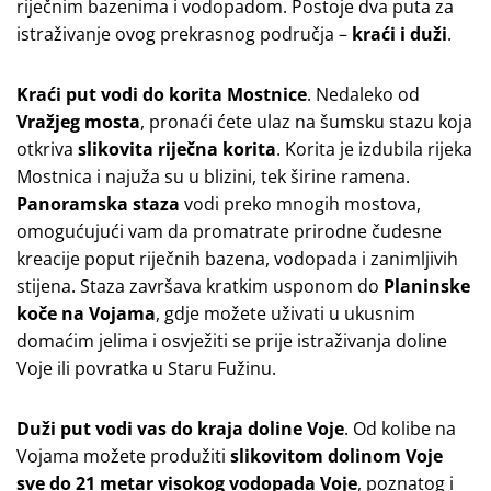
riječnim bazenima i vodopadom. Postoje dva puta za
istraživanje ovog prekrasnog područja –
kraći i duži
.
Kraći put vodi do korita Mostnice
. Nedaleko od
Vražjeg mosta
, pronaći ćete ulaz na šumsku stazu koja
otkriva
slikovita riječna korita
. Korita je izdubila rijeka
Mostnica i najuža su u blizini, tek širine ramena.
Panoramska staza
vodi preko mnogih mostova,
omogućujući vam da promatrate prirodne čudesne
kreacije poput riječnih bazena, vodopada i zanimljivih
stijena. Staza završava kratkim usponom do
Planinske
koče na Vojama
, gdje možete uživati u ukusnim
domaćim jelima i osvježiti se prije istraživanja doline
Voje ili povratka u Staru Fužinu.
Duži put vodi vas do kraja doline Voje
. Od kolibe na
Vojama možete produžiti
slikovitom dolinom Voje
sve do 21 metar visokog
vodopada Voje
, poznatog i