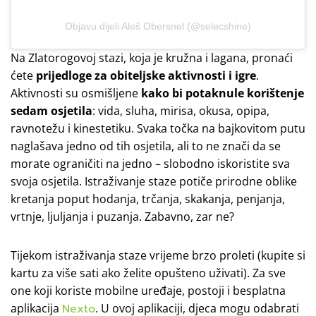
Objavu dijeli Aleš Obersnel (@selecshine)
Na Zlatorogovoj stazi, koja je kružna i lagana, pronaći
ćete
prijedloge za obiteljske aktivnosti i igre
.
Aktivnosti su osmišljene
kako bi potaknule korištenje
sedam osjetila
: vida, sluha, mirisa, okusa, opipa,
ravnotežu i kinestetiku. Svaka točka na bajkovitom putu
naglašava jedno od tih osjetila, ali to ne znači da se
morate ograničiti na jedno – slobodno iskoristite sva
svoja osjetila. Istraživanje staze potiče prirodne oblike
kretanja poput hodanja, trčanja, skakanja, penjanja,
vrtnje, ljuljanja i puzanja. Zabavno, zar ne?
Tijekom istraživanja staze vrijeme brzo proleti (kupite si
kartu za više sati ako želite opušteno uživati). Za sve
one koji koriste mobilne uređaje, postoji i besplatna
aplikacija
Nexto
. U ovoj aplikaciji, djeca mogu odabrati