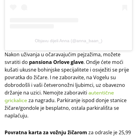
Objavu dijeli Anna (@anna_baan_)
Nakon uživanja u očaravajućim pejzažima, možete
svratiti do
pansiona Orlove glave
. Ondje ćete moći
kušati ukusne bohinjske specijalitete i osvježiti se prije
povratka do žičare. I ne zaboravite, na Vogelu su
dobrodošli i vaši četveronožni ljubimci, uz obavezno
držanje na uzici. Nemojte zaboraviti
autentične
grickalice
za nagradu. Parkiranje ispod donje stanice
žičare/gondole je besplatno, ostala parkirališta se
naplaćuju.
Povratna karta za vožnju žičarom
za odrasle je 25,99