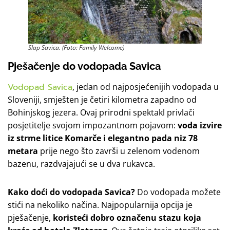
Slap Savica. (Foto: Family Welcome)
Pješačenje do vodopada Savica
Vodopad Savica
, jedan od najposjećenijih vodopada u
Sloveniji, smješten je četiri kilometra zapadno od
Bohinjskog jezera. Ovaj prirodni spektakl privlači
posjetitelje svojom impozantnom pojavom:
voda izvire
iz strme litice Komarče i elegantno pada niz 78
metara
prije nego što završi u zelenom vodenom
bazenu, razdvajajući se u dva rukavca.
Kako doći do vodopada Savica?
Do vodopada možete
stići na nekoliko načina. Najpopularnija opcija je
pješačenje,
koristeći dobro označenu stazu koja