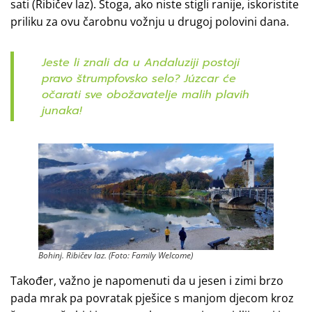
sati (Ribičev laz). Stoga, ako niste stigli ranije, iskoristite
priliku za ovu čarobnu vožnju u drugoj polovini dana.
Jeste li znali da u Andaluziji postoji
pravo štrumpfovsko selo? Júzcar će
očarati sve obožavatelje malih plavih
junaka!
Bohinj. Ribičev laz. (Foto: Family Welcome)
Također, važno je napomenuti da u jesen i zimi brzo
pada mrak pa povratak pješice s manjom djecom kroz