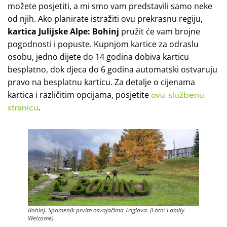
možete posjetiti, a mi smo vam predstavili samo neke
od njih. Ako planirate istražiti ovu prekrasnu regiju,
kartica Julijske Alpe: Bohinj
pružit će vam brojne
pogodnosti i popuste. Kupnjom kartice za odraslu
osobu, jedno dijete do 14 godina dobiva karticu
besplatno, dok djeca do 6 godina automatski ostvaruju
pravo na besplatnu karticu. Za detalje o cijenama
kartica i različitim opcijama, posjetite
ovu službenu
stranicu
.
Bohinj. Spomenik prvim osvajačima Triglava. (Foto: Family
Welcome)