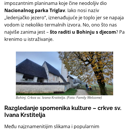
impozantnim planinama koje čine neodoljiv dio
Nacionalnog parka Triglav
. Iako nosi naziv
„ledenjačko jezero“, iznenađujuće je toplo jer se napaja
vodom iz nekoliko termalnih izvora. No, ono što nas
najviše zanima jest –
što raditi u Bohinju s djecom
? Pa
krenimo u istraživanje.
Bohinj. Crkva sv. Ivana Krstitelja. (Foto: Family Welcome)
Razgledanje spomenika kulture – crkve sv.
Ivana Krstitelja
Među najznamenitijim slikama i popularnim