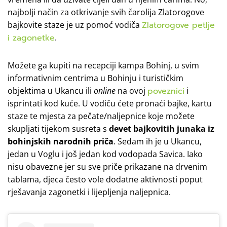
najbolji način za otkrivanje svih čarolija Zlatorogove
bajkovite staze je uz pomoć vodiča
Zlatorogove petlje
i zagonetke
.
Možete ga kupiti na recepciji kampa Bohinj, u svim
informativnim centrima u Bohinju i turističkim
objektima u Ukancu ili
online
na ovoj
poveznici
i
isprintati kod kuće. U vodiču ćete pronaći bajke, kartu
staze te mjesta za pečate/naljepnice koje možete
skupljati tijekom susreta s
devet bajkovitih junaka iz
bohinjskih narodnih priča
. Sedam ih je u Ukancu,
jedan u Voglu i još jedan kod vodopada Savica. Iako
nisu obavezne jer su sve priče prikazane na drvenim
tablama, djeca često vole dodatne aktivnosti poput
rješavanja zagonetki i lijepljenja naljepnica.