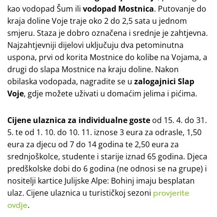
kao vodopad Šum ili
vodopad Mostnica
. Putovanje do
kraja doline Voje traje oko 2 do 2,5 sata u jednom
smjeru. Staza je dobro označena i srednje je zahtjevna.
Najzahtjevniji dijelovi uključuju dva petominutna
uspona, prvi od korita Mostnice do kolibe na Vojama, a
drugi do slapa Mostnice na kraju doline. Nakon
obilaska vodopada, nagradite se u
zalogajnici Slap
Voje
, gdje možete uživati u domaćim jelima i pićima.
Cijene ulaznica za individualne goste
od 15. 4. do 31.
5. te od 1. 10. do 10. 11. iznose 3 eura za odrasle, 1,50
eura za djecu od 7 do 14 godina te 2,50 eura za
srednjoškolce, studente i starije iznad 65 godina. Djeca
predškolske dobi do 6 godina (ne odnosi se na grupe) i
nositelji kartice Julijske Alpe: Bohinj imaju besplatan
ulaz. Cijene ulaznica u turističkoj sezoni
provjerite
ovdje
.