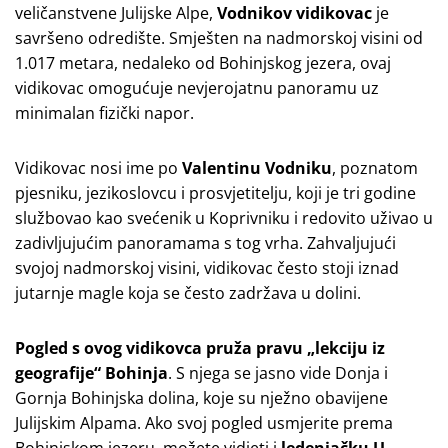
veličanstvene Julijske Alpe,
Vodnikov vidikovac
je
savršeno odredište. Smješten na nadmorskoj visini od
1.017 metara, nedaleko od Bohinjskog jezera, ovaj
vidikovac omogućuje nevjerojatnu panoramu uz
minimalan fizički napor.
Vidikovac nosi ime po
Valentinu Vodniku
, poznatom
pjesniku, jezikoslovcu i prosvjetitelju, koji je tri godine
službovao kao svećenik u Koprivniku i redovito uživao u
zadivljujućim panoramama s tog vrha. Zahvaljujući
svojoj nadmorskoj visini, vidikovac često stoji iznad
jutarnje magle koja se često zadržava u dolini.
Pogled s ovog vidikovca pruža pravu „lekciju iz
geografije“ Bohinja
. S njega se jasno vide Donja i
Gornja Bohinjska dolina, koje su nježno obavijene
Julijskim Alpama. Ako svoj pogled usmjerite prema
Bohinjskom jezeru, možete vidjeti i
ledenjačku U-