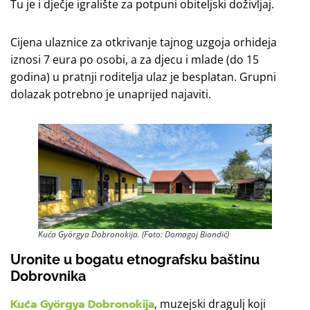
Tu je i dječje igralište za potpuni obiteljski doživljaj.
Cijena ulaznice za otkrivanje tajnog uzgoja orhideja
iznosi 7 eura po osobi, a za djecu i mlade (do 15
godina) u pratnji roditelja ulaz je besplatan. Grupni
dolazak potrebno je unaprijed najaviti.
Kuća Györgya Dobronokija. (Foto: Domagoj Biondić)
Uronite u bogatu etnografsku baštinu
Dobrovnika
Kuća Györgya Dobronokija
, muzejski dragulj koji