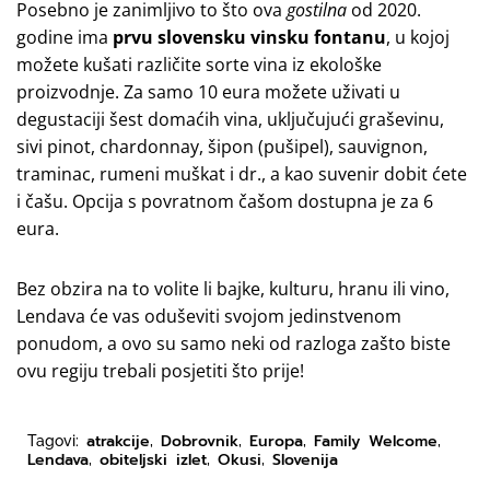
Posebno je zanimljivo to što ova
gostilna
od 2020.
godine ima
prvu slovensku vinsku fontanu
, u kojoj
možete kušati različite sorte vina iz ekološke
proizvodnje. Za samo 10 eura možete uživati u
degustaciji šest domaćih vina, uključujući graševinu,
sivi pinot, chardonnay, šipon (pušipel), sauvignon,
traminac, rumeni muškat i dr., a kao suvenir dobit ćete
i čašu. Opcija s povratnom čašom dostupna je za 6
eura.
Bez obzira na to volite li bajke, kulturu, hranu ili vino,
Lendava će vas oduševiti svojom jedinstvenom
ponudom, a ovo su samo neki od razloga zašto biste
ovu regiju trebali posjetiti što prije!
atrakcije
Dobrovnik
Europa
Family Welcome
Tagovi:
,
,
,
,
Lendava
obiteljski izlet
Okusi
Slovenija
,
,
,