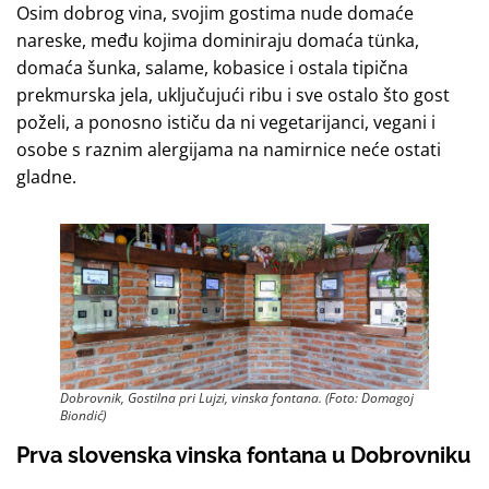
Osim dobrog vina, svojim gostima nude domaće
nareske, među kojima dominiraju domaća tünka,
domaća šunka, salame, kobasice i ostala tipična
prekmurska jela, uključujući ribu i sve ostalo što gost
poželi, a ponosno ističu da ni vegetarijanci, vegani i
osobe s raznim alergijama na namirnice neće ostati
gladne.
Dobrovnik, Gostilna pri Lujzi, vinska fontana. (Foto: Domagoj
Biondić)
Prva slovenska vinska fontana u Dobrovniku