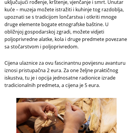
uključujući rođenje, krštenje, vjenčanje i smrt. Unutar
kuće – muzeja možete istražiti i kuhinje tog razdoblja,
upoznati se s tradicijom lončarstva i otkriti mnoge
druge elemente bogate etnografske baštine. U
obližnjoj gospodarskoj zgradi, možete vidjeti
poljoprivredne alatke, kola i druge predmete povezane
sa stočarstvom i poljoprivredom.
Cijena ulaznice za ovu fascinantnu povijesnu avanturu
iznosi pristupačna 2 eura. Za one željne praktičnog
iskustva, tu je i opcija jednosatne radionice izrade
tradicionalnih predmeta, a cijena je 5 eura.