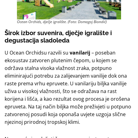
Ocean Orchids, dječje igralište. (Foto: Domagoj Biondić)
Širok izbor suvenira, dječje igralište i
degustacija sladoleda
U Ocean Orchidsu razvili su
vanilarij
– poseban
ekosustav zatvoren plutenim čepom, u kojem se
održava stalna visoka vlažnost zraka, potpuno
eliminirajući potrebu za zalijevanjem vanilije dok ona
raste prema vrhu epruvete. U vanilariju biljka vanilije
uživa u visokoj vlažnosti, što se odražava na rast
korijena i lišća, a kao rezultat ovog procesa je orošena
epruveta. Na taj način biljka može preživjeti u potpuno
zatvorenoj posudi koja oponaša uvjete uzgoja slične
njezinoj prirodnoj tropskoj klimi.