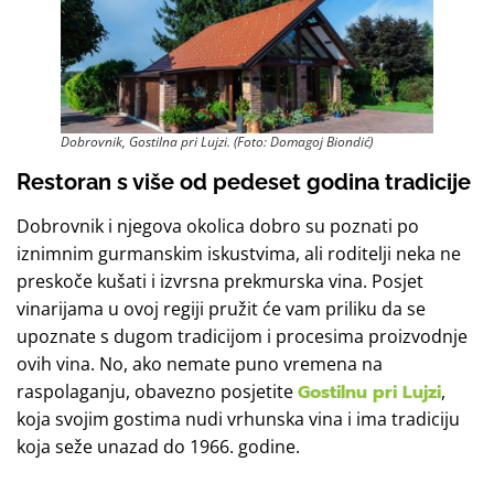
Dobrovnik, Gostilna pri Lujzi. (Foto: Domagoj Biondić)
Restoran s više od pedeset godina tradicije
Dobrovnik i njegova okolica dobro su poznati po
iznimnim gurmanskim iskustvima, ali roditelji neka ne
preskoče kušati i izvrsna prekmurska vina. Posjet
vinarijama u ovoj regiji pružit će vam priliku da se
upoznate s dugom tradicijom i procesima proizvodnje
ovih vina. No, ako nemate puno vremena na
raspolaganju, obavezno posjetite
Gostilnu pri Lujzi
,
koja svojim gostima nudi vrhunska vina i ima tradiciju
koja seže unazad do 1966. godine.