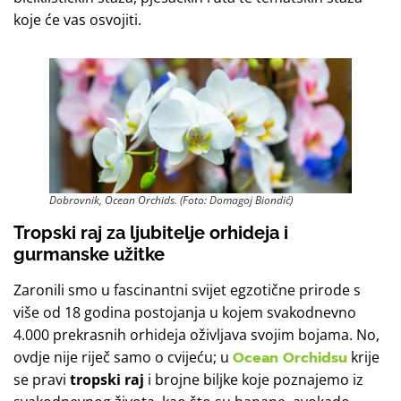
koje će vas osvojiti.
Dobrovnik, Ocean Orchids. (Foto: Domagoj Biondić)
Tropski raj za ljubitelje orhideja i
gurmanske užitke
Zaronili smo u fascinantni svijet egzotične prirode s
više od 18 godina postojanja u kojem svakodnevno
4.000 prekrasnih orhideja oživljava svojim bojama. No,
ovdje nije riječ samo o cvijeću; u
Ocean Orchidsu
krije
se pravi
tropski raj
i brojne biljke koje poznajemo iz