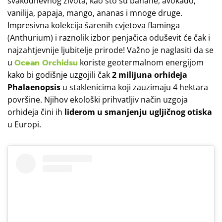
svakodnevnog života, kao što su banane, avokado,
vanilija, papaja, mango, ananas i mnoge druge.
Impresivna kolekcija šarenih cvjetova flaminga
(Anthurium) i raznolik izbor penjačica oduševit će čak i
najzahtjevnije ljubitelje prirode! Važno je naglasiti da se
u
Ocean Orchidsu
koriste geotermalnom energijom
kako bi godišnje uzgojili čak
2 milijuna orhideja
Phalaenopsis
u staklenicima koji zauzimaju 4 hektara
površine. Njihov ekološki prihvatljiv način uzgoja
orhideja čini ih
liderom u smanjenju ugljičnog otiska
u Europi.