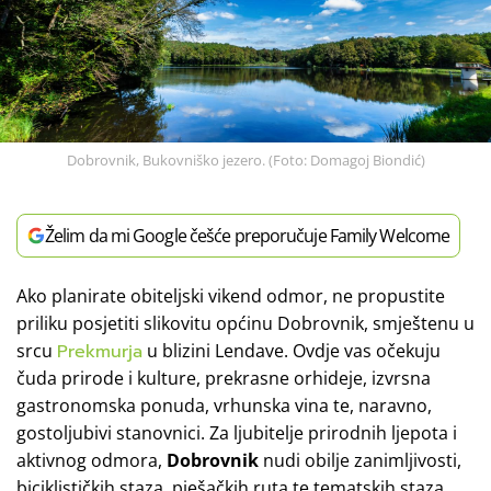
Dobrovnik, Bukovniško jezero. (Foto: Domagoj Biondić)
Želim da mi Google češće preporučuje Family Welcome
Ako planirate obiteljski vikend odmor, ne propustite
priliku posjetiti slikovitu općinu Dobrovnik, smještenu u
srcu
Prekmurja
u blizini Lendave. Ovdje vas očekuju
čuda prirode i kulture, prekrasne orhideje, izvrsna
gastronomska ponuda, vrhunska vina te, naravno,
gostoljubivi stanovnici. Za ljubitelje prirodnih ljepota i
aktivnog odmora,
Dobrovnik
nudi obilje zanimljivosti,
biciklističkih staza, pješačkih ruta te tematskih staza