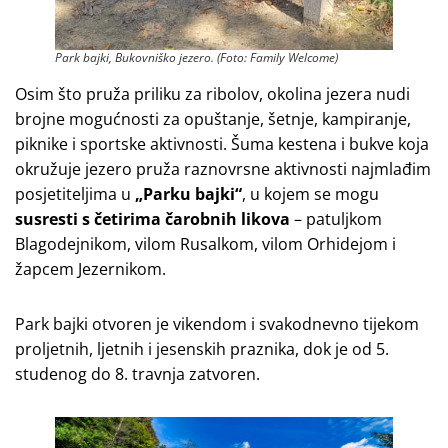
Park bajki, Bukovniško jezero. (Foto: Family Welcome)
Osim što pruža priliku za ribolov, okolina jezera nudi
brojne mogućnosti za opuštanje, šetnje, kampiranje,
piknike i sportske aktivnosti. Šuma kestena i bukve koja
okružuje jezero pruža raznovrsne aktivnosti najmlađim
posjetiteljima u
„Parku bajki“
, u kojem se mogu
susresti s četirima čarobnih likova
– patuljkom
Blagodejnikom, vilom Rusalkom, vilom Orhidejom i
žapcem Jezernikom.
Park bajki otvoren je vikendom i svakodnevno tijekom
proljetnih, ljetnih i jesenskih praznika, dok je od 5.
studenog do 8. travnja zatvoren.