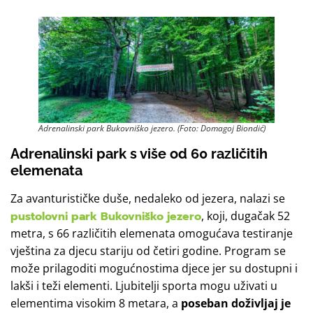
Adrenalinski park Bukovniško jezero. (Foto: Domagoj Biondić)
Adrenalinski park s više od 60 različitih
elemenata
Za avanturističke duše, nedaleko od jezera, nalazi se
pustolovni park Bukovniško jezero
, koji, dugačak 52
metra, s 66 različitih elemenata omogućava testiranje
vještina za djecu stariju od četiri godine. Program se
može prilagoditi mogućnostima djece jer su dostupni i
lakši i teži elementi. Ljubitelji sporta mogu uživati ​​u
elementima visokim 8 metara, a
poseban doživljaj je