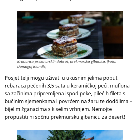
Brunarica prekmurskih dobrot, prekmurska gibanica. (Foto:
Domagoj BIondić)
Posjetitelji mogu uživati u ukusnim jelima poput
rebaraca pečenih 3,5 sata u keramičkoj peći, muflona
sa začinima pripremljena ispod peke, pilećih fileta s
bučinim sjemenkama i povrćem na žaru te dödölima –
bijelim žganacima s kiselim vrhnjem. Nemojte
propustiti ni sočnu prekmursku gibanicu za desert!