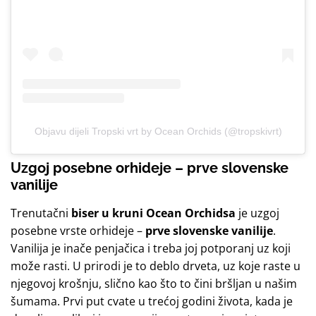
Objavu dijeli Tropski vrt by Ocean Orchids (@tropskivrt)
Uzgoj posebne orhideje – prve slovenske
vanilije
Trenutačni
biser u kruni Ocean Orchidsa
je uzgoj
posebne vrste orhideje –
prve slovenske vanilije
.
Vanilija je inače penjačica i treba joj potporanj uz koji
može rasti. U prirodi je to deblo drveta, uz koje raste u
njegovoj krošnju, slično kao što to čini bršljan u našim
šumama. Prvi put cvate u trećoj godini života, kada je