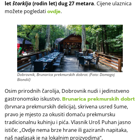
let
štorklja
(rodin let) dug 27 metara
. Cijene ulaznica
možete pogledati
ovdje
.
Dobrovnik, Brunarica prekmurskih dobrot. (Foto: Domagoj
Biondić)
Osim prirodnih čarolija, Dobrovnik nudi i jedinstveno
gastronomsko iskustvo.
Brunarica prekmurskih dobrt
(brvnara prekmurskih delicija), skrivena usred šume,
pravo je mjesto za okusiti domaću prekmursku
tradicionalnu kuhinju i pića. Vlasnik Uroš Puhan jasno
ističe: „Ovdje nema brze hrane ili gaziranih napitaka,
naš naglasak je na lokalnim proizvodima“.