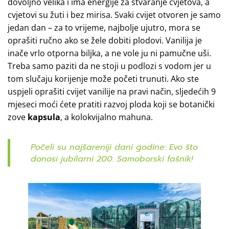
dovoljno velika i ima energije za stvaranje cvjetova, a
cvjetovi su žuti i bez mirisa. Svaki cvijet otvoren je samo
jedan dan – za to vrijeme, najbolje ujutro, mora se
oprašiti ručno ako se žele dobiti plodovi. Vanilija je
inače vrlo otporna biljka, a ne vole ju ni pamučne uši.
Treba samo paziti da ne stoji u podlozi s vodom jer u
tom slučaju korijenje može početi trunuti. Ako ste
uspjeli oprašiti cvijet vanilije na pravi način, sljedećih 9
mjeseci moći ćete pratiti razvoj ploda koji se botanički
zove
kapsula
, a kolokvijalno mahuna.
Počeli su najšareniji dani godine: Evo što
donosi jubilarni 200. Samoborski fašnik!