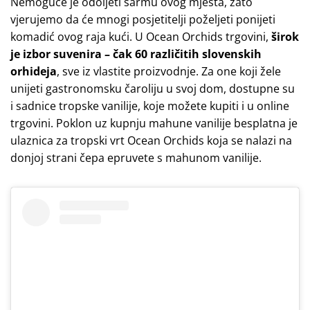
Nemoguće je odoljeti šarmu ovog mjesta, zato
vjerujemo da će mnogi posjetitelji poželjeti ponijeti
komadić ovog raja kući. U Ocean Orchids trgovini,
širok
je izbor suvenira
– čak 60 različitih slovenskih
orhideja
, sve iz vlastite proizvodnje. Za one koji žele
unijeti gastronomsku čaroliju u svoj dom, dostupne su
i sadnice tropske vanilije, koje možete kupiti i u online
trgovini. Poklon uz kupnju mahune vanilije besplatna je
ulaznica za tropski vrt Ocean Orchids koja se nalazi na
donjoj strani čepa epruvete s mahunom vanilije.