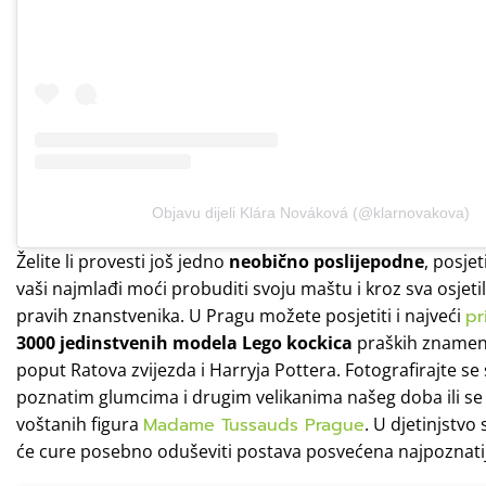
Objavu dijeli Klára Nováková (@klarnovakova)
Želite li provesti još jedno
neobično poslijepodne
, posjet
vaši najmlađi moći probuditi svoju maštu i kroz sva osjet
pravih znanstvenika. U Pragu možete posjetiti i najveći
pr
3000 jedinstvenih modela Lego kockica
praških znameni
poput Ratova zvijezda i Harryja Pottera. Fotografirajte se
poznatim glumcima i drugim velikanima našeg doba ili se 
voštanih figura
Madame Tussauds Prague
. U djetinjstvo 
će cure posebno oduševiti postava posvećena najpoznatijoj