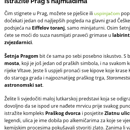
Istražite Prag s najmlađima
Čim stignete u Prag, možete se pješice ili
uspinjačom
pop
dočekati jedan od najljepših pogleda na glavni grad Češk
podsjeća na
Eiffelov toranj
, samo minijaturni. Osim šetnj
ćete se moći do suza nasmijati praveći grimase u
labirin
zvjezdarnici
.
Šetnja Pragom
bit će sama po sebi posebno iskustvo. S 
mosta
, koji je još jedan od praških simbola, i na svakom 
rijeke Vltave. Jeste li uspjeli pronaći sve kipove koje kra
do staroga grada i najpoznatijeg praškog trga,
Staromests
astronomski sat
.
Želite li svjedočiti maloj lutkarskoj predstavi koja se odig
dovoljno da se ispod ure nađete mrvicu prije svakog pu
istražite kompleks
Praškog dvorca
i posjetite
Zlatnu uli
legendi, ulica je ime dobila po alkemičarima za koje se v
kemijskim procesima pokušavali stvoriti zlato. Zanima li va