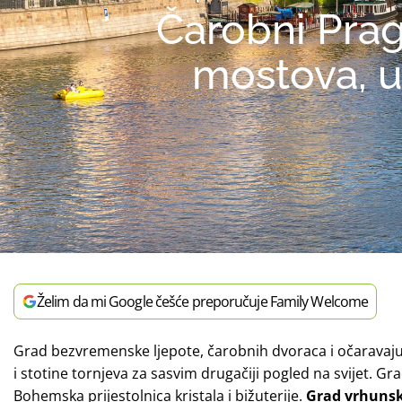
Čarobni Prag
mostova, u
Želim da mi Google češće preporučuje Family Welcome
Grad bezvremenske ljepote, čarobnih dvoraca i očaravaju
i stotine tornjeva za sasvim drugačiji pogled na svijet. Gr
Bohemska prijestolnica kristala i bižuterije.
Grad vrhunske