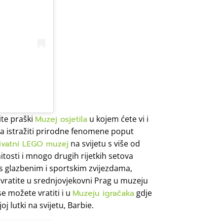
ite praški
Muzej osjetila
u kojem ćete vi i
ila istražiti prirodne fenomene poput
ivatni LEGO muzej
na svijetu s više od
tosti i mnogo drugih rijetkih setova
 s glazbenim i sportskim zvijezdama,
vratite u srednjovjekovni Prag u muzeju
se možete vratiti i u
Muzeju igračaka
gdje
 lutki na svijetu, Barbie.