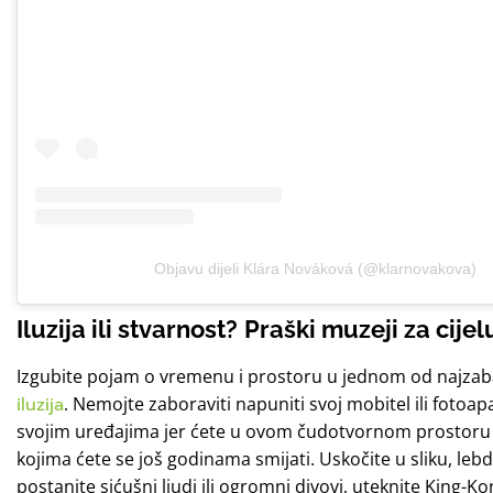
Objavu dijeli Klára Nováková (@klarnovakova)
Iluzija ili stvarnost?
Praški muzeji za cijelu
Izgubite pojam o vremenu i prostoru u jednom od najzab
iluzija
. Nemojte zaboraviti napuniti svoj mobitel ili fotoa
svojim uređajima jer ćete u ovom čudotvornom prostoru htj
kojima ćete se još godinama smijati. Uskočite u sliku, leb
postanite sićušni ljudi ili ogromni divovi, uteknite King-Ko