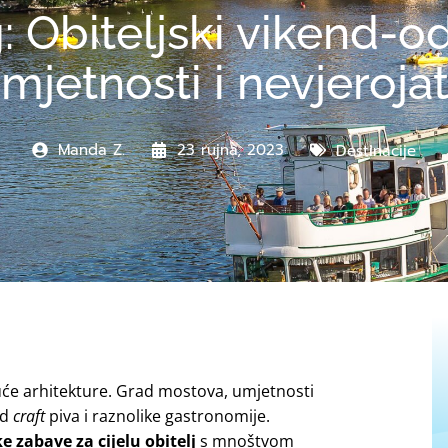
: Obiteljski vikend-
mjetnosti i nevjeroja
Manda Z.
23 rujna, 2023
Destinacije
će arhitekture. Grad mostova, umjetnosti
ad
craft
piva i raznolike gastronomije.
 zabave za cijelu obitelj
s mnoštvom