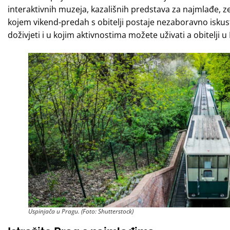
interaktivnih muzeja, kazališnih predstava za najmlađe, z
kojem vikend-predah s obitelji postaje nezaboravno isku
doživjeti i u kojim aktivnostima možete uživati a obitelji u
Uspinjača u Pragu. (Foto: Shutterstock)