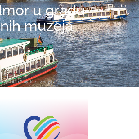
odmor u gradu
tnih muzeja
Panorama Prag, Karlov most. (Foto: Shutterstock)