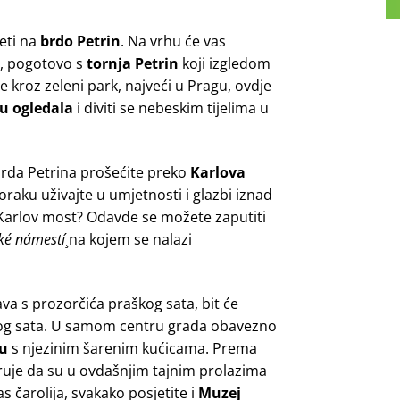
eti na
brdo Petrin
. Na vrhu će vas
e, pogotovo s
tornja Petrin
koji izgledom
e kroz zeleni park, najveći u Pragu, ovdje
tu ogledala
i diviti se nebeskim tijelima u
brda Petrina prošećite preko
Karlova
koraku uživajte u umjetnosti i glazbi iznad
se Karlov most? Odavde se možete zaputiti
ké námestí
¸na kojem se nalazi
rava s prozorčića praškog sata, bit će
nog sata. U samom centru grada obavezno
cu
s njezinim šarenim kućicama. Prema
jeruje da su u ovdašnjim tajnim prolazima
s čarolija, svakako posjetite i
Muzej