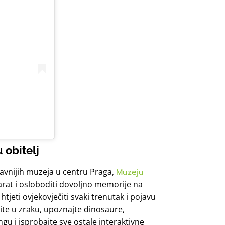
 obitelj
avnijih muzeja u centru Praga,
Muzeju
parat i osloboditi dovoljno memorije na
eti ovjekovječiti svaki trenutak i pojavu
dite u zraku, upoznajte dinosaure,
ngu i isprobajte sve ostale interaktivne