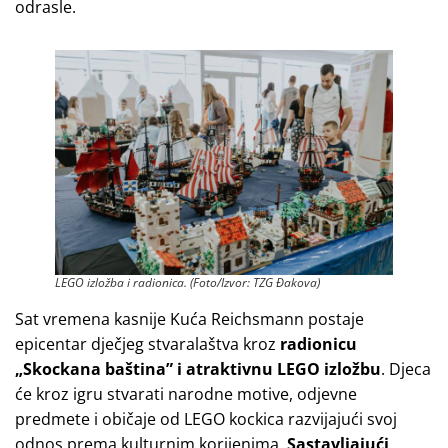
odrasle.
LEGO izložba i radionica. (Foto/Izvor: TZG Đakova)
Sat vremena kasnije Kuća Reichsmann postaje
epicentar dječjeg stvaralaštva kroz
radionicu
„Skockana baština” i atraktivnu LEGO izložbu
. Djeca
će kroz igru stvarati narodne motive, odjevne
predmete i običaje od LEGO kockica razvijajući svoj
odnos prema kulturnim korijenima.
Sastavljajući