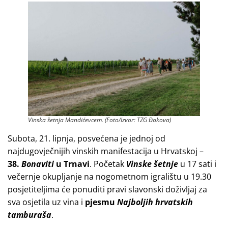
Vinska šetnja Mandićevcem. (Foto/Izvor: TZG Đakova)
Subota, 21. lipnja, posvećena je jednoj od
najdugovječnijih vinskih manifestacija u Hrvatskoj –
38.
Bonaviti
u Trnavi
. Početak
Vinske šetnje
u 17 sati i
večernje okupljanje na nogometnom igralištu u 19.30
posjetiteljima će ponuditi pravi slavonski doživljaj za
sva osjetila uz vina i
pjesmu
Najboljih hrvatskih
tamburaša
.