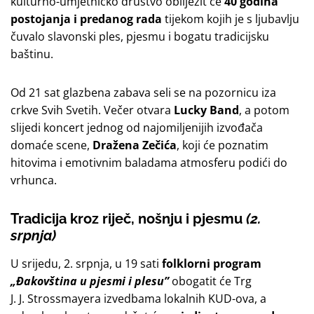
kulturno-umjetničko društvo obilježit će
40 godina
postojanja i predanog rada
tijekom kojih je s ljubavlju
čuvalo slavonski ples, pjesmu i bogatu tradicijsku
baštinu.
Od 21 sat glazbena zabava seli se na pozornicu iza
crkve Svih Svetih. Večer otvara
Lucky Band
, a potom
slijedi koncert jednog od najomiljenijih izvođača
domaće scene,
Dražena Zečića
, koji će poznatim
hitovima i emotivnim baladama atmosferu podići do
vrhunca.
Tradicija kroz riječ, nošnju i pjesmu
(2.
srpnja)
U srijedu, 2. srpnja, u 19 sati
folklorni program
„Đakovština u pjesmi i plesu”
obogatit će Trg
J. J. Strossmayera izvedbama lokalnih KUD-ova, a