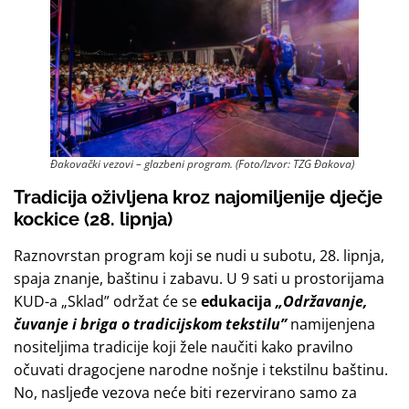
Đakovački vezovi – glazbeni program. (Foto/Izvor: TZG Đakova)
Tradicija oživljena kroz najomiljenije dječje
kockice (28. lipnja)
Raznovrstan program koji se nudi u subotu, 28. lipnja,
spaja znanje, baštinu i zabavu. U 9 sati u prostorijama
KUD-a „Sklad” održat će se
edukacija
„Održavanje,
čuvanje i briga o tradicijskom tekstilu”
namijenjena
nositeljima tradicije koji žele naučiti kako pravilno
očuvati dragocjene narodne nošnje i tekstilnu baštinu.
No, nasljeđe vezova neće biti rezervirano samo za