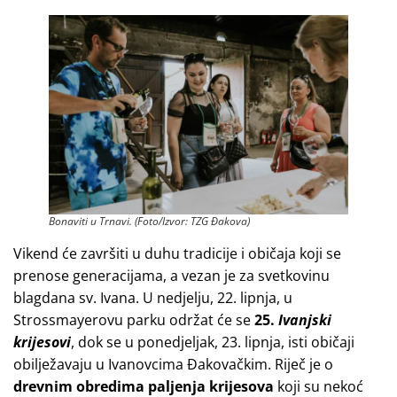
Bonaviti u Trnavi. (Foto/Izvor: TZG Đakova)
Vikend će završiti u duhu tradicije i običaja koji se
prenose generacijama, a vezan je za svetkovinu
blagdana sv. Ivana. U nedjelju, 22. lipnja, u
Strossmayerovu parku održat će se
25.
Ivanjski
krijesovi
, dok se u ponedjeljak, 23. lipnja, isti običaji
obilježavaju u Ivanovcima Đakovačkim. Riječ je o
drevnim obredima paljenja krijesova
koji su nekoć