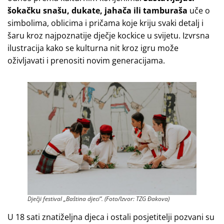
šokačku snašu, dukate, jahača ili tamburaša
uče o
simbolima, oblicima i pričama koje kriju svaki detalj i
šaru kroz najpoznatije dječje kockice u svijetu. Izvrsna
ilustracija kako se kulturna nit kroz igru može
oživljavati i prenositi novim generacijama.
Dječji festival „Baština djeci”. (Foto/Izvor: TZG Đakova)
U 18 sati znatiželjna djeca i ostali posjetitelji pozvani su