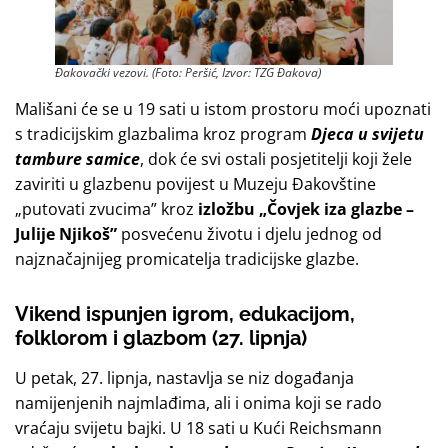
Đakovački vezovi. (Foto: Peršić, Izvor: TZG Đakova)
Mališani će se u 19 sati u istom prostoru moći upoznati
s tradicijskim glazbalima kroz program
Djeca u svijetu
tambure samice
, dok će svi ostali posjetitelji koji žele
zaviriti u glazbenu povijest u Muzeju Đakovštine
„putovati zvucima” kroz
izložbu „Čovjek iza glazbe –
Julije Njikoš”
posvećenu životu i djelu jednog od
najznačajnijeg promicatelja tradicijske glazbe.
Vikend ispunjen igrom, edukacijom,
folklorom i glazbom (27. lipnja)
U petak, 27. lipnja, nastavlja se niz događanja
namijenjenih najmlađima, ali i onima koji se rado
vraćaju svijetu bajki. U 18 sati u Kući Reichsmann