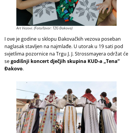
Art Vezovi. (Foto/Izvor: TZG Đakova)
I ove je godine u sklopu Đakovačkih vezova poseban
naglasak stavljen na najmlađe. U utorak u 19 sati pod
svjetlima pozornice na Trgu J. J. Strossmayera održat će
se
godišnji koncert dječjih skupina KUD-a „Tena”
Đakovo
.