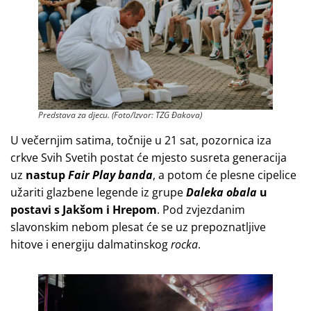
Predstava za djecu. (Foto/Izvor: TZG Đakova)
U večernjim satima, točnije u 21 sat, pozornica iza
crkve Svih Svetih postat će mjesto susreta generacija
uz
nastup
Fair Play banda
, a potom će plesne cipelice
užariti glazbene legende iz grupe
Daleka obala
u
postavi s Jakšom i Hrepom
. Pod zvjezdanim
slavonskim nebom plesat će se uz prepoznatljive
hitove i energiju dalmatinskog
rocka
.