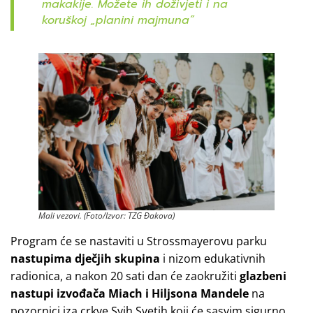
makakije. Možete ih doživjeti i na
koruškoj „planini majmuna”
Mali vezovi. (Foto/Izvor: TZG Đakova)
Program će se nastaviti u Strossmayerovu parku
nastupima dječjih skupina
i nizom edukativnih
radionica, a nakon 20 sati dan će zaokružiti
glazbeni
nastupi izvođača Miach i Hiljsona Mandele
na
pozornici iza crkve Svih Svetih koji će sasvim sigurno