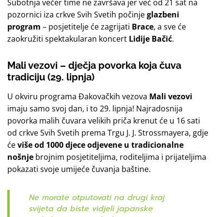
Subotnja večer time ne završava jer već od 21 sat na
pozornici iza crkve Svih Svetih počinje
glazbeni
program
– posjetitelje će zagrijati
Brace
, a sve će
zaokružiti spektakularan koncert
Lidije Bačić
.
Mali vezovi – dječja povorka koja čuva
tradiciju (29. lipnja)
U okviru programa Đakovačkih vezova
Mali vezovi
imaju samo svoj dan, i to 29. lipnja! Najradosnija
povorka malih čuvara velikih priča
krenut će u 16 sati
od crkve Svih Svetih prema Trgu J. J. Strossmayera, gdje
će
više od 1000 djece odjevene u tradicionalne
nošnje
brojnim posjetiteljima, roditeljima i prijateljima
pokazati svoje umijeće čuvanja baštine.
Ne morate otputovati na drugi kraj
svijeta da biste vidjeli japanske