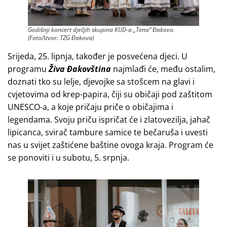
Godišnji koncert dječjih skupina KUD-a „Tena” Đakovo.
(Foto/Izvor: TZG Đakova)
Srijeda, 25. lipnja, također je posvećena djeci. U
programu
Živa Đakovština
najmlađi će, među ostalim,
doznati tko su lelje, djevojke sa stošcem na glavi i
cvjetovima od krep-papira, čiji su običaji pod zaštitom
UNESCO-a, a koje pričaju priče o običajima i
legendama. Svoju priču ispričat će i zlatovezilja, jahač
lipicanca, svirač tambure samice te bečaruša i uvesti
nas u svijet zaštićene baštine ovoga kraja. Program će
se ponoviti i u subotu, 5. srpnja.