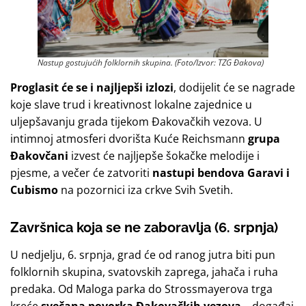
Nastup gostujućih folklornih skupina. (Foto/Izvor: TZG Đakova)
Proglasit će se i
najljepši izlozi
, dodijelit će se nagrade
koje slave trud i kreativnost lokalne zajednice u
uljepšavanju grada tijekom Đakovačkih vezova. U
intimnoj atmosferi dvorišta Kuće Reichsmann
grupa
Đakovčani
izvest će najljepše šokačke melodije i
pjesme, a večer će zatvoriti
nastupi bendova Garavi i
Cubismo
na pozornici iza crkve Svih Svetih.
Završnica koja se ne zaboravlja (6. srpnja)
U nedjelju, 6. srpnja, grad će od ranog jutra biti pun
folklornih skupina, svatovskih zaprega, jahača i ruha
predaka. Od Maloga parka do Strossmayerova trga
kreće
svečana povorka Đakovačkih vezova
– događaj