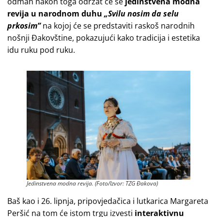
odmah nakon toga održat će se
jedinstvena modna
revija u narodnom duhu
„Svilu nosim da selu
prkosim”
na kojoj će se
predstaviti raskoš narodnih
nošnji Đakovštine, pokazujući kako tradicija i estetika
idu ruku pod ruku.
Jedinstvena modna revija. (Foto/Izvor: TZG Đakova)
Baš kao i 26. lipnja, pripovjedačica i lutkarica Margareta
Peršić na tom će istom trgu izvesti
interaktivnu