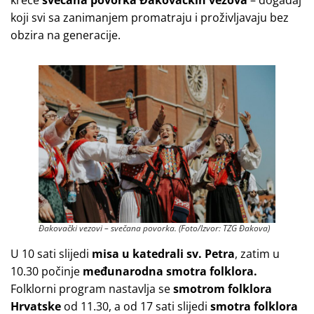
koji svi sa zanimanjem promatraju i proživljavaju bez
obzira na generacije.
Đakovački vezovi – svečana povorka. (Foto/Izvor: TZG Đakova)
U 10 sati slijedi
misa u katedrali sv. Petra
, zatim u
10.30 počinje
međunarodna smotra folklora.
Folklorni program nastavlja se
smotrom folklora
Hrvatske
od 11.30, a od 17 sati
slijedi
smotra folklora