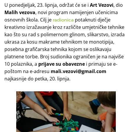
U ponedjeljak, 23. lipnja, održat će se i
Art Vezovi
, dio
Malih vezova
, novi program namijenjen učenicima
osnovnih škola. Cilj je
radionica
potaknuti dječje
kreativno izražavanje kroz različite umjetničke tehnike
kao što su rad s polimernom glinom, slikarstvo, izrada
ukrasa za kosu makrame tehnikom te monotipija,
posebna grafičarska tehnika kojom se oslikavaju
platnene torbe. Broj sudionika ograničen je na najviše
10 polaznika, a
prijave su obavezne
i primaju se e-
poštom na e-adresu
mali.vezovi@gmail.com
najkasnije do petka, 20. lipnja.