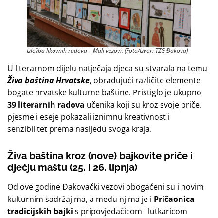
Izložba likovnih radova – Mali vezovi. (Foto/Izvor: TZG Đakova)
U literarnom dijelu natječaja djeca su stvarala na temu
Živa baština Hrvatske
, obrađujući različite elemente
bogate hrvatske kulturne baštine. Pristiglo je ukupno
39 literarnih radova
učenika koji su kroz svoje priče,
pjesme i eseje pokazali iznimnu kreativnost i
senzibilitet prema nasljeđu svoga kraja.
Živa baština kroz (nove) bajkovite priče i
dječju maštu (25. i 26. lipnja)
Od ove godine Đakovački vezovi obogaćeni su i novim
kulturnim sadržajima, a među njima je i
Pričaonica
tradicijskih bajki
s pripovjedačicom i lutkaricom