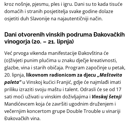
kroz nošnje, pjesmu, ples i igru. Dani su to kada tisuće
domaćih i stranih posjetitelja svake godine dolaze
osjetiti duh Slavonije na najautentičniji način.
Dani otvorenih vinskih podruma Đakovačkih
vinogorja (20. – 21. lipnja)
Već prvoga vikenda manifestacije Đakovština će
(o)živjeti punim plućima u znaku dječje kreativnosti,
glazbe, vina i starih običaja. Program započinje u petak,
20. lipnja,
likovnom radionicom za djecu
„Maštovita
paleta”
u Vinskoj kućici Franjić, gdje će najmlađi imati
priliku izraziti svoju maštu i talent. Odrasli će se od 17
sati moći uživati u vinskim doživljajima i
Vinskoj šetnji
Mandićevcem koja će završiti ugodnim druženjem i
večernjim koncertom grupe Double Trouble u vinariji
Đakovačkih vina.