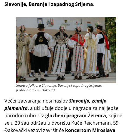
Slavonije, Baranje i zapadnog Srijema
.
Smotra folklora Slavonije, Baranje i zapadnog Srijema.
(Foto/Izvor: TZG Đakova)
Večer zatvaranja nosi naslov
Slavonijo, zemljo
plemenita
, a uključuje dodjelu nagrada za najljepše
narodno ruho. Uz
glazbeni program Žeteoca
, koji će
se u 20 sati održati u dvorištu Kuće Reichsmann, 59.
Đakovački vezovi završit će
koncertom Miroslava