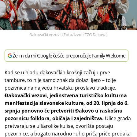
Đakovački vezovi. (Foto/Izvor: TZG Đakova)
Želim da mi Google češće preporučuje Family Welcome
Kad se u hladu đakovačkih krošnji začuju prve
tambure, to nije samo znak da dolazi ljeto – to je
pozivnica na najveću hrvatsku proslavu tradicije.
Đakovački vezovi, jedinstvena turističko-kulturna
manifestacija slavonske kulture, od 20. lipnja do 6.
srpnja ponovno će pretvoriti Đakovo u raskošnu
pozornicu folklora, običaja i zajedništva.
Ulice grada
pretvaraju se u šarolike kulise, dvorišta postaju
pozornice, a bogato narodno ruho priča priče predaka