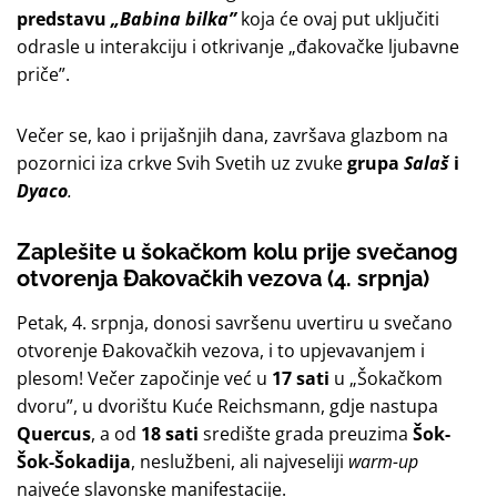
predstavu
„Babina bilka”
koja će ovaj put uključiti
odrasle u interakciju i otkrivanje „đakovačke ljubavne
priče”.
Večer se, kao i prijašnjih dana, završava glazbom na
pozornici iza crkve Svih Svetih uz zvuke
grupa
Salaš
i
Dyaco
.
Zaplešite u šokačkom kolu prije svečanog
otvorenja Đakovačkih vezova (4. srpnja)
Petak, 4. srpnja, donosi savršenu uvertiru u svečano
otvorenje Đakovačkih vezova, i to upjevavanjem i
plesom! Večer započinje već u
17 sati
u „Šokačkom
dvoru”, u dvorištu Kuće Reichsmann, gdje nastupa
Quercus
, a od
18 sati
središte grada preuzima
Šok-
Šok-Šokadija
, neslužbeni, ali najveseliji
warm-up
najveće slavonske manifestacije.