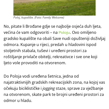
Poloj, kupalište. (Foto: Family Welcome)
No, pitate li Brođane gdje se najbolje osjeća duh ljeta,
većina će vam odgovoriti – na
Poloju
. Ovo omiljeno
gradsko kupalište na obali Save nudi opušteniji doživljaj
odmora. Kupanje u rijeci, predah u hladovini ispod
stoljetnih stabala, tuševi i uređeni prostori za
roštiljanje privlače obitelji, rekreativce i sve one koji
ljeto vole provoditi na otvorenom.
Do Poloja vodi uređena šetnica, jedna od
najatraktivnijih gradskih rekreacijskih zona, na kojoj vas
očekuju biciklističke i
jogging
staze, sprave za vježbanje
na otvorenom, skate park te brojni uređeni prostori za
odmor u hladu.