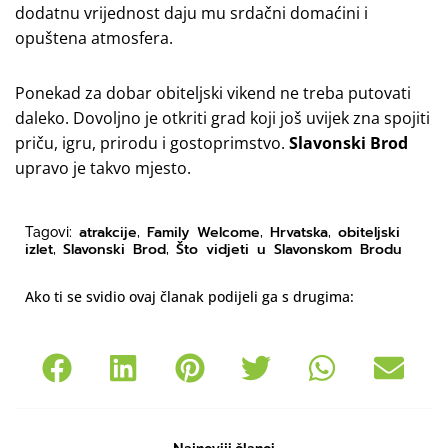
dodatnu vrijednost daju mu srdačni domaćini i
opuštena atmosfera.
Ponekad za dobar obiteljski vikend ne treba putovati
daleko. Dovoljno je otkriti grad koji još uvijek zna spojiti
priču, igru, prirodu i gostoprimstvo.
Slavonski Brod
upravo je takvo mjesto.
atrakcije
Family Welcome
Hrvatska
obiteljski
Tagovi:
,
,
,
izlet
Slavonski Brod
Što vidjeti u Slavonskom Brodu
,
,
Ako ti se svidio ovaj članak podijeli ga s drugima: