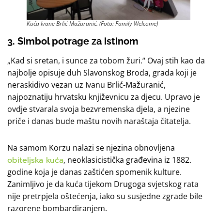
Kuća Ivane Brlić-Mažuranić. (Foto: Family Welcome)
3. Simbol potrage za istinom
„Kad si sretan, i sunce za tobom žuri.“ Ovaj stih kao da
najbolje opisuje duh Slavonskog Broda, grada koji je
neraskidivo vezan uz Ivanu Brlić-Mažuranić,
najpoznatiju hrvatsku književnicu za djecu. Upravo je
ovdje stvarala svoja bezvremenska djela, a njezine
priče i danas bude maštu novih naraštaja čitatelja.
Na samom Korzu nalazi se njezina obnovljena
obiteljska kuća
, neoklasicistička građevina iz 1882.
godine koja je danas zaštićen spomenik kulture.
Zanimljivo je da kuća tijekom Drugoga svjetskog rata
nije pretrpjela oštećenja, iako su susjedne zgrade bile
razorene bombardiranjem.