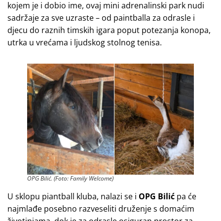
kojem je i dobio ime, ovaj mini adrenalinski park nudi
sadržaje za sve uzraste – od paintballa za odrasle i
djecu do raznih timskih igara poput potezanja konopa,
utrka u vrećama i ljudskog stolnog tenisa.
OPG Bilić. (Foto: Family Welcome)
U sklopu piantball kluba, nalazi se i
OPG Bilić
pa će
najmlađe posebno razveseliti druženje s domaćim
životinjama, dok je za odrasle osiguran prostor za