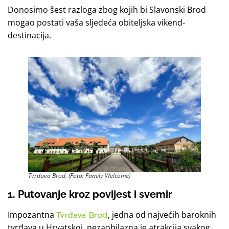
Donosimo šest razloga zbog kojih bi Slavonski Brod
mogao postati vaša sljedeća obiteljska vikend-
destinacija.
Tvrđava Brod. (Foto: Family Welcome)
1. Putovanje kroz povijest i svemir
Impozantna
Tvrđava Brod
, jedna od najvećih baroknih
tvrđava u Hrvatskoj, nezaobilazna je atrakcija svakog