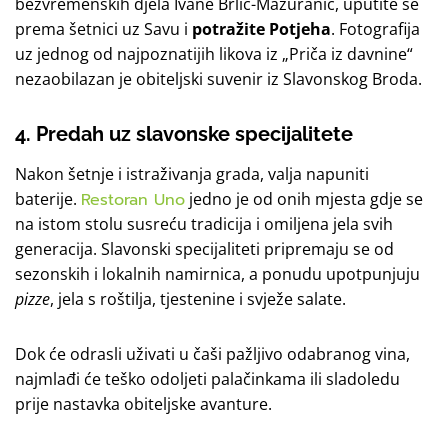
bezvremenskih djela Ivane Brlić-Mažuranić, uputite se
prema šetnici uz Savu i
potražite Potjeha
. Fotografija
uz jednog od najpoznatijih likova iz „Priča iz davnine“
nezaobilazan je obiteljski suvenir iz Slavonskog Broda.
4. Predah uz slavonske specijalitete
Nakon šetnje i istraživanja grada, valja napuniti
baterije.
Restoran Uno
jedno je od onih mjesta gdje se
na istom stolu susreću tradicija i omiljena jela svih
generacija. Slavonski specijaliteti pripremaju se od
sezonskih i lokalnih namirnica, a ponudu upotpunjuju
pizze
, jela s roštilja, tjestenine i svježe salate.
Dok će odrasli uživati u čaši pažljivo odabranog vina,
najmlađi će teško odoljeti palačinkama ili sladoledu
prije nastavka obiteljske avanture.