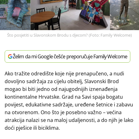
Što posjetiti u Slavonskom Brodu s djecom? (Foto: Family Welcome)
Želim da mi Google češće preporučuje Family Welcome
Ako tražite odredište koje nije prenapučeno, a nudi
dovoljno sadržaja za cijelu obitelj, Slavonski Brod
mogao bi biti jedno od najugodnijih iznenađenja
kontinentalne Hrvatske. Grad na Savi spaja bogatu
povijest, edukativne sadržaje, uređene šetnice i zabavu
na otvorenom. Ono što je posebno važno – većina
atrakcija nalazi se na maloj udaljenosti, a do njih je lako
doći pješice ili biciklima.