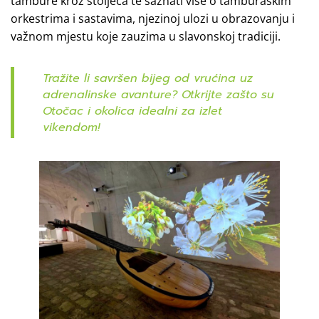
tambure kroz stoljeća te saznati više o tamburaškim
orkestrima i sastavima, njezinoj ulozi u obrazovanju i
važnom mjestu koje zauzima u slavonskoj tradiciji.
Tražite li savršen bijeg od vrućina uz
adrenalinske avanture? Otkrijte zašto su
Otočac i okolica idealni za izlet
vikendom!