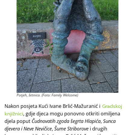
Potjeh, šetnica. (Foto: Family Welcome)
Nakon posjeta Kući Ivane Brlić-Mažuranić i
Gradskoj
knjižnici
, gdje djeca mogu ponovno otkriti omiljena
djela poput
Čudnovatih zgoda šegrta Hlapića
,
Sunca
djevera i Neve Nevičice
,
Šume Striborove
i drugih