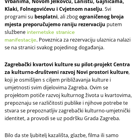
Vrbanima, Novom Jelkovcu, Laništu, Gajnicama,
Klaki, Folnegovićevu i Cvjetnom naselju
. Svi
programi su
besplatni
, ali zbog
ograničenog broja
mjesta preporučujemo raniju rezervaciju
putem
službene
internetske stranice
manifestacije
. Poveznica za rezervaciju ulaznica nalazi
se na stranici svakog pojedinog događanja.
Zagrebački kvartovi kulture su pilot-projekt Centra
za kulturno-društveni razvoj Novi prostori kulture
,
koji je osmišljen s ciljem približavanja kulture i
umjetnosti svim dijelovima Zagreba. Ovim se
projektom potiče razvoj kulturnog života u kvartovima,
prepoznaju se različitosti publike i njihove potrebe te
stvara se prepoznatljiv zagrebački kulturno-umjetnički
identitet, a provodi se uz podršku Grada Zagreba.
Bilo da ste ljubitelj kazališta, glazbe, filma ili samo