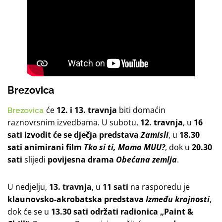
Brezovica
Brezovica
će
12. i 13. travnja
biti domaćin
raznovrsnim izvedbama. U subotu,
12. travnja
, u
16
sati
izvodit će se dječja predstava
Zamisli
, u
18.30
sati
animirani film
Tko si ti, Mama MUU?
, dok u
20.30
sati
slijedi
povijesna drama
Obećana zemlja
.
U nedjelju,
13. travnja
, u
11 sati
na rasporedu je
klaunovsko-akrobatska predstava
Između krajnosti
,
dok će se u
13.30 sati
održati radionica „Paint &