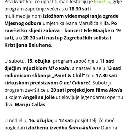
Prvi kvart koji će ugostiti manifestaciju je
Knežija
, gdje
program započinje večeras u
18.30 sati
multimedijalnom
izložbom videomapiranja zgrade
Mjesnog odbora
umjetnika Ivana Marušića Klifa.
Po
završetku slijedi zabava – koncert Ede Maajke u 19
sati
, a u
20.30 sati
nastup Zagrebačkih solista i
Kristijana Beluhana
.
U subotu,
15. ožujka
, program započinje u
11 sati
dječjim mjuziklom
Mi o vuku
, a nastavlja se u
13 sati
radionicom slikanja „Paint & Chill“
te u
17.30 sati
cirkuskom predstavom
O ne! Cabaret
. Subotnji
program završit će u
20 sati
projekcijom filma
Maria
,
u kojem
Angelina Jolie
utjelovljuje legendarnu opernu
divu
Mariju Callas
.
U nedjelju,
16. ožujka
, u
12 sati
posjetitelji će moći
pogledati
izložbenu izvedbu
Šahto-kultura
Damira