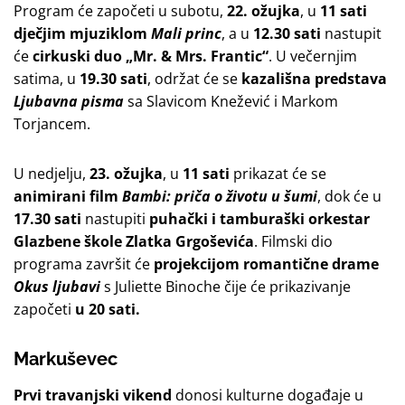
Program će započeti u subotu,
22. ožujka
, u
11 sati
dječjim mjuziklom
Mali princ
, a u
12.30 sati
nastupit
će
cirkuski duo „Mr. & Mrs. Frantic“
. U večernjim
satima, u
19.30 sati
, održat će se
kazališna predstava
Ljubavna pisma
sa Slavicom Knežević i Markom
Torjancem.
U nedjelju,
23. ožujka
, u
11 sati
prikazat će se
animirani film
Bambi: priča o životu u šumi
, dok će u
17.30 sati
nastupiti
puhački i tamburaški orkestar
Glazbene škole Zlatka Grgoševića
. Filmski dio
programa završit će
projekcijom romantične drame
Okus ljubavi
s Juliette Binoche čije će prikazivanje
započeti
u 20 sati.
Markuševec
Prvi travanjski vikend
donosi kulturne događaje u