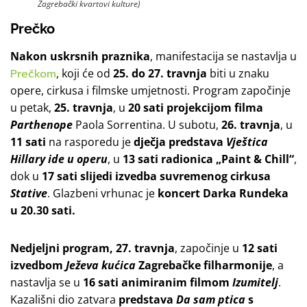
Zagrebački kvartovi kulture)
Prečko
Nakon uskrsnih praznika
, manifestacija se nastavlja u
Prečkom
, koji će od
25. do 27. travnja
biti u znaku
opere, cirkusa i filmske umjetnosti. Program započinje
u petak,
25. travnja
, u
20 sati
projekcijom filma
Parthenope
Paola Sorrentina. U subotu,
26. travnja
, u
11 sati
na rasporedu je
dječja predstava
Vještica
Hillary ide u operu
, u
13 sati
radionica „Paint & Chill“
,
dok u
17 sati
slijedi izvedba suvremenog cirkusa
Stative
. Glazbeni vrhunac je
koncert Darka Rundeka
u 20.30 sati.
Nedjeljni program, 27. travnja
, započinje u
12 sati
izvedbom
Ježeva kućica
Zagrebačke filharmonije
, a
nastavlja se u
16 sati
animiranim filmom
Izumitelj
.
Kazališni dio zatvara
predstava
Da sam ptica
s