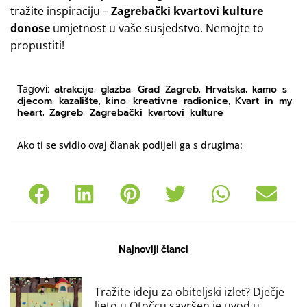
tražite inspiraciju –
Zagrebački kvartovi kulture
donose
umjetnost u vaše susjedstvo. Nemojte to
propustiti!
atrakcije
glazba
Grad Zagreb
Hrvatska
kamo s
Tagovi:
,
,
,
,
djecom
kazalište
kino
kreativne radionice
Kvart in my
,
,
,
,
heart
Zagreb
Zagrebački kvartovi kulture
,
,
Ako ti se svidio ovaj članak podijeli ga s drugima:
Najnoviji članci
Tražite ideju za obiteljski izlet? Dječje
ljeto u Otočcu savršen je uvod u