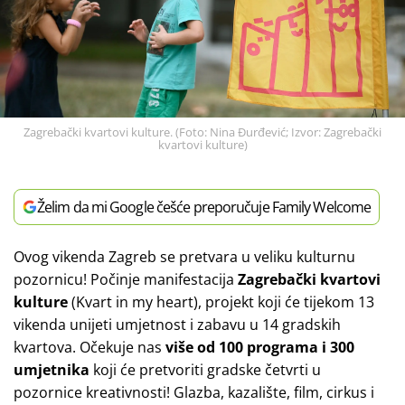
Zagrebački kvartovi kulture. (Foto: Nina Đurđević; Izvor: Zagrebački
kvartovi kulture)
Želim da mi Google češće preporučuje Family Welcome
Ovog vikenda Zagreb se pretvara u veliku kulturnu
pozornicu! Počinje manifestacija
Zagrebački kvartovi
kulture
(Kvart in my heart), projekt koji će tijekom 13
vikenda unijeti umjetnost i zabavu u 14 gradskih
kvartova. Očekuje nas
više od 100 programa i 300
umjetnika
koji će pretvoriti gradske četvrti u
pozornice kreativnosti! Glazba, kazalište, film, cirkus i