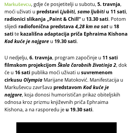
Markuševcu
, gdje će posjetitelji u subotu,
5. travnja
,
moći uživati u
predstavi
Ljubiti, samo ljubiti
u
11 sati
,
radionici slikanja „Paint & Chill“
u
13.30 sati
. Potom
slijedi
radiofonična predstava
4,28 km na sat
u
18
sati
te
kazališna adaptacija priča Ephraima Kishona
Kod kuće je najgore
u
19.30 sati
.
U nedjelju,
6. travnja
, program započinje u
11 sati
filmskom projekcijom
Škola čarobnih životinja 2
, dok
će u
16 sati
publika moći uživati u
suvremenom
cirkusu
Olympia
Marijane Matoković. Manifestacija u
Markuševcu završava
predstavom
Kod kuće je
najgore
, koja donosi humorističan prikaz obiteljskih
odnosa kroz prizmu književnih priča Ephraima
Kishona, a na rasporedu je
u 19.30 sati
.