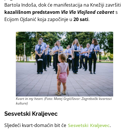
Bartola Indoša, dok će manifestacija na Knežiji završiti
kazališnom predstavom
Vla Vla Vlajland cabaret
s
Ecijom Ojdanić koja započinje u
20 sati
.
Kvart in my heart
. (Foto: Matej Grgić/Izvor: Zagrebački kvartovi
kulture)
Sesvetski Kraljevec
Sljedeći kvart-domaćin bit će
Sesvetski Kraljevec
.