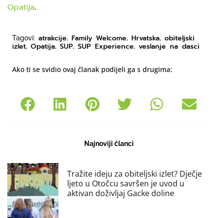
Opatija
.
atrakcije
Family Welcome
Hrvatska
obiteljski
Tagovi:
,
,
,
izlet
Opatija
SUP
SUP Experience
veslanje na dasci
,
,
,
,
Ako ti se svidio ovaj članak podijeli ga s drugima:
Najnoviji članci
Tražite ideju za obiteljski izlet? Dječje
ljeto u Otočcu savršen je uvod u
aktivan doživljaj Gacke doline