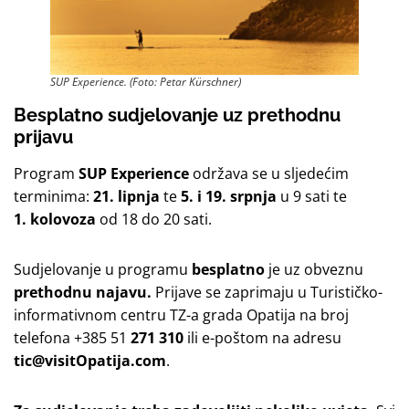
SUP Experience. (Foto: Petar Kürschner)
Besplatno sudjelovanje uz prethodnu
prijavu
Program
SUP Experience
održava se u sljedećim
terminima:
21. lipnja
te
5. i 19. srpnja
u 9 sati te
1. kolovoza
od 18 do 20 sati.
Sudjelovanje u programu
besplatno
je uz obveznu
prethodnu najavu.
Prijave se zaprimaju u Turističko-
informativnom centru TZ-a grada Opatija na broj
telefona +385 51
271 310
ili e-poštom na adresu
tic@visitOpatija.com
.