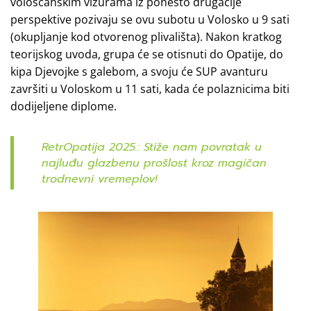
vološčanskim vizurama iz ponešto drugačije
perspektive pozivaju se ovu subotu u Volosko u 9 sati
(okupljanje kod otvorenog plivališta). Nakon kratkog
teorijskog uvoda, grupa će se otisnuti do Opatije, do
kipa Djevojke s galebom, a svoju će SUP avanturu
završiti u Voloskom u 11 sati, kada će polaznicima biti
dodijeljene diplome.
RetrOpatija 2025.: Stiže nam povratak u
najluđu glazbenu prošlost kroz magičan
trodnevni vremeplov!