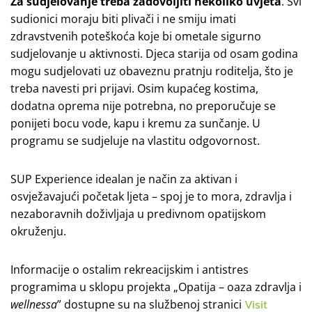
Za sudjelovanje treba zadovoljiti nekoliko uvjeta
. Svi
sudionici moraju biti plivači i ne smiju imati
zdravstvenih poteškoća koje bi ometale sigurno
sudjelovanje u aktivnosti. Djeca starija od osam godina
mogu sudjelovati uz obaveznu pratnju roditelja, što je
treba navesti pri prijavi. Osim kupaćeg kostima,
dodatna oprema nije potrebna, no preporučuje se
ponijeti bocu vode, kapu i kremu za sunčanje. U
programu se sudjeluje na vlastitu odgovornost.
SUP Experience idealan je način za aktivan i
osvježavajući početak ljeta – spoj je to mora, zdravlja i
nezaboravnih doživljaja u predivnom opatijskom
okruženju.
Informacije o ostalim rekreacijskim i antistres
programima u sklopu projekta „Opatija – oaza zdravlja i
wellnessa
” dostupne su na službenoj stranici
Visit