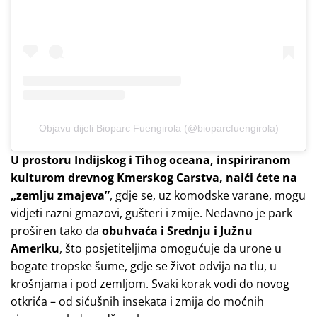
Objavu dijeli Bioparc Fuengirola (@bioparcfuengirola)
U prostoru Indijskog i Tihog oceana, inspiriranom
kulturom drevnog Kmerskog Carstva, naići ćete na
„zemlju zmajeva”
, gdje se, uz komodske varane, mogu
vidjeti razni gmazovi, gušteri i zmije. Nedavno je park
proširen tako da
obuhvaća i Srednju i Južnu
Ameriku
, što posjetiteljima omogućuje da urone u
bogate tropske šume, gdje se život odvija na tlu, u
krošnjama i pod zemljom. Svaki korak vodi do novog
otkrića – od sićušnih insekata i zmija do moćnih