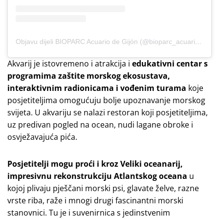
Objavu dijeli BIOPARC Acuario de Gijón (@bioparc_acuariodegijon)
Akvarij je istovremeno i atrakcija i
edukativni centar s
programima zaštite morskog ekosustava,
interaktivnim radionicama i vođenim turama
koje
posjetiteljima omogućuju bolje upoznavanje morskog
svijeta. U akvariju se nalazi restoran koji posjetiteljima,
uz predivan pogled na ocean, nudi lagane obroke i
osvježavajuća pića.
Posjetitelji mogu proći i kroz Veliki oceanarij,
impresivnu rekonstrukciju Atlantskog oceana
u
kojoj plivaju pješčani morski psi, glavate želve, razne
vrste riba, raže i mnogi drugi fascinantni morski
stanovnici. Tu je i suvenirnica s jedinstvenim