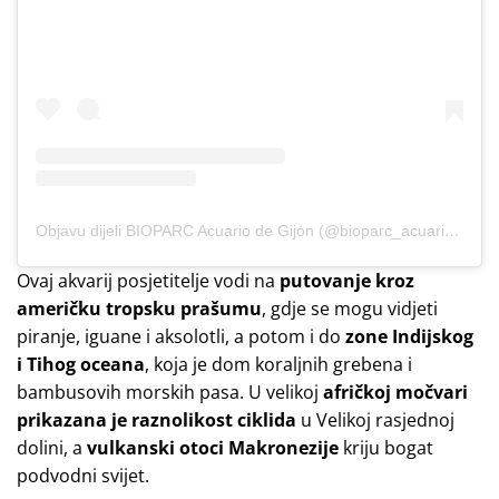
Objavu dijeli BIOPARC Acuario de Gijón (@bioparc_acuariodegijon)
Ovaj akvarij posjetitelje vodi na
putovanje kroz
američku tropsku prašumu
, gdje se mogu vidjeti
piranje, iguane i aksolotli, a potom i do
zone Indijskog
i Tihog oceana
, koja je dom koraljnih grebena i
bambusovih morskih pasa. U velikoj
afričkoj močvari
prikazana je raznolikost ciklida
u Velikoj rasjednoj
dolini, a
vulkanski otoci Makronezije
kriju bogat
podvodni svijet.