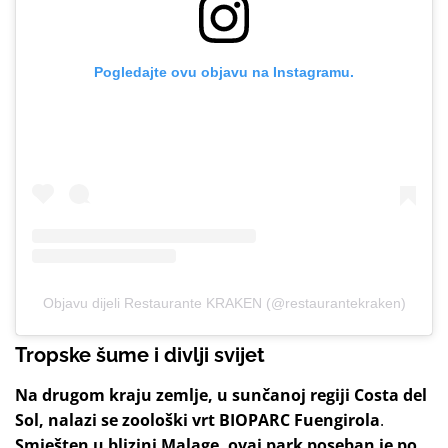
Pogledajte ovu objavu na Instagramu.
Objavu dijeli Restaurante KRAKEN (@restaurantekraken)
Tropske šume i divlji svijet
Na drugom kraju zemlje, u sunčanoj regiji Costa del
Sol, nalazi se zoološki vrt BIOPARC Fuengirola
.
Smješten u blizini Malage, ovaj park poseban je po