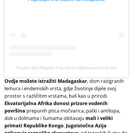
Objavu dijeli Bioparc Fuengirola (@bioparcfuengirola)
Ovdje možete istražiti Madagaskar
, dom razigranih
lemura i endemskih vrsta, gdje životinje dijele svoj
prostor s različitim vrstama, baš kao u prirodi.
Ekvatorijalna Afrika donosi prizore vodenih
površina
prepunih ptica močvarica, patki i antilopa,
dok u dolinama i šumama obitavaju
mali i veliki
primati Republike Kongo
.
Jugoistočna Azija