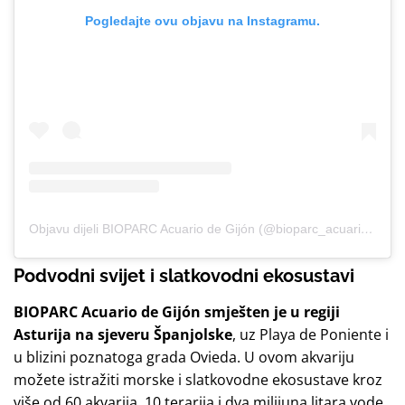
Pogledajte ovu objavu na Instagramu.
Objavu dijeli BIOPARC Acuario de Gijón (@bioparc_acuariodegijon)
Podvodni svijet i slatkovodni ekosustavi
BIOPARC Acuario de Gijón
smješten je u regiji
Asturija na sjeveru Španjolske
, uz Playa de Poniente i
u blizini poznatoga grada Ovieda. U ovom akvariju
možete istražiti morske i slatkovodne ekosustave kroz
više od 60 akvarija, 10 terarija i dva milijuna litara vode,