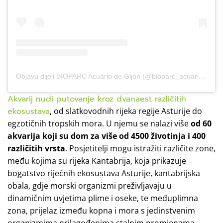
Objavu dijeli BIOPARC Acuario de Gijón (@bioparc_acuariodegijon)
Akvarij nudi putovanje kroz dvanaest različitih
ekosustava
, od slatkovodnih rijeka regije Asturije do
egzotičnih tropskih mora. U njemu se nalazi više
od 60
akvarija koji su dom za više od 4500 životinja i 400
različitih vrsta
. Posjetitelji mogu istražiti različite zone,
među kojima su rijeka Kantabrija, koja prikazuje
bogatstvo riječnih ekosustava Asturije, kantabrijska
obala, gdje morski organizmi preživljavaju u
dinamičnim uvjetima plime i oseke, te međuplimna
zona, prijelaz između kopna i mora s jedinstvenim