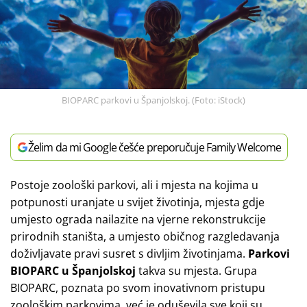
BIOPARC parkovi u Španjolskoj. (Foto: iStock)
Želim da mi Google češće preporučuje Family Welcome
Postoje zoološki parkovi, ali i mjesta na kojima u
potpunosti uranjate u svijet životinja, mjesta gdje
umjesto ograda nailazite na vjerne rekonstrukcije
prirodnih staništa, a umjesto običnog razgledavanja
doživljavate pravi susret s divljim životinjama.
Parkovi
BIOPARC u Španjolskoj
takva su mjesta. Grupa
BIOPARC, poznata po svom inovativnom pristupu
zoološkim parkovima, već je oduševila sve koji su