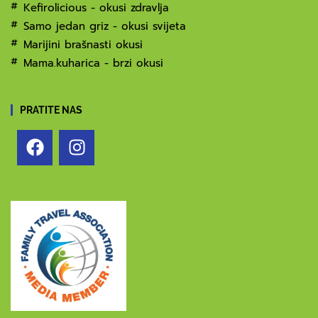
Kefirolicious - okusi zdravlja
Samo jedan griz - okusi svijeta
Marijini brašnasti okusi
Mama.kuharica - brzi okusi
PRATITE NAS