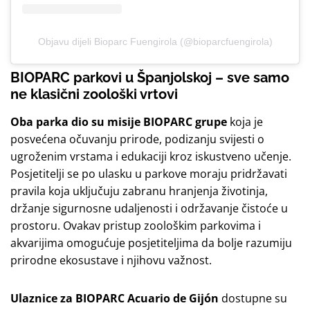
Objavu dijeli Bioparc Fuengirola (@bioparcfuengirola)
BIOPARC parkovi u Španjolskoj – sve samo
ne klasični zoološki vrtovi
Oba parka dio su misije BIOPARC grupe
koja je
posvećena očuvanju prirode, podizanju svijesti o
ugroženim vrstama i edukaciji kroz iskustveno učenje.
Posjetitelji se po ulasku u parkove moraju pridržavati
pravila koja uključuju zabranu hranjenja životinja,
držanje sigurnosne udaljenosti i održavanje čistoće u
prostoru. Ovakav pristup zoološkim parkovima i
akvarijima omogućuje posjetiteljima da bolje razumiju
prirodne ekosustave i njihovu važnost.
Ulaznice za BIOPARC Acuario de Gijón
dostupne su