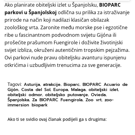
Ako planirate obiteljski izlet u Španjolsku,
BIOPARC
parkovi u Španjolskoj
odlična su prilika za istraživanje
prirode na način koji nadilazi klasičan obilazak
zoološkog vrta. Zaronite među morske pse i egzotične
ribe u fascinantnom podvodnom svijetu Gijóna ili
prošećite prašumom Fuengirole i doživite životinjski
svijet izbliza, okruženi autentičnim tropskim pejzažima.
Ovi parkovi nude pravu obiteljsku avanturu ispunjenu
otkrićima i uzbudljivim trenucima za sve generacije.
Asturija
atrakcije
Bioparc
BIOPARC Acuario de
Tagovi:
,
,
,
Gijón
Costa del Sol
Europa
Malaga
obiteljski izlet
,
,
,
,
,
obiteljski odmor
obiteljsko putovanje
Ovieda
,
,
,
Španjolska
Za BIOPARC Fuengirola
Zoo vrt
zoo-
,
,
,
immersion biopark
Ako ti se svidio ovaj članak podijeli ga s drugima: