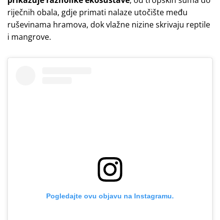
prikazuje raznolike ekosustave
, od tropskih šuma do
riječnih obala, gdje primati nalaze utočište među
ruševinama hramova, dok vlažne nizine skrivaju reptile
i mangrove.
Pogledajte ovu objavu na Instagramu.