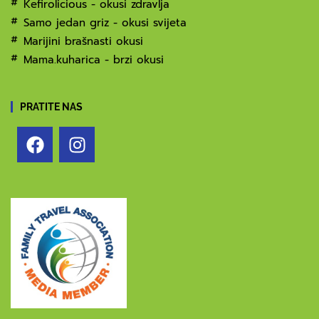
Kefirolicious - okusi zdravlja
Samo jedan griz - okusi svijeta
Marijini brašnasti okusi
Mama.kuharica - brzi okusi
PRATITE NAS