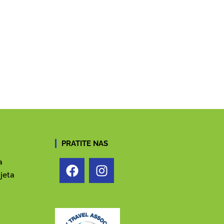
PRATITE NAS
a
jeta