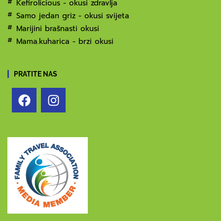
Kefirolicious - okusi zdravlja
Samo jedan griz - okusi svijeta
Marijini brašnasti okusi
Mama.kuharica - brzi okusi
PRATITE NAS